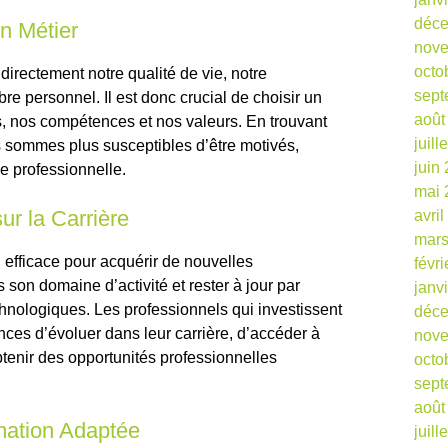
déc
n Métier
nov
octo
directement notre qualité de vie, notre
sept
ibre personnel. Il est donc crucial de choisir un
août
s, nos compétences et nos valeurs. En trouvant
juill
 sommes plus susceptibles d’être motivés,
juin
ie professionnelle.
mai 
ur la Carrière
avri
mars
 efficace pour acquérir de nouvelles
févr
son domaine d’activité et rester à jour par
janv
hnologiques. Les professionnels qui investissent
déc
nces d’évoluer dans leur carrière, d’accéder à
nov
btenir des opportunités professionnelles
octo
sept
août
mation Adaptée
juill