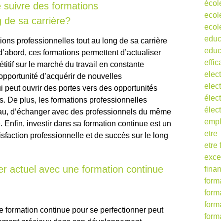
écol
 suivre des formations
ecol
g de sa carrière?
ecol
educ
ons professionnelles tout au long de sa carrière
educ
 d’abord, ces formations permettent d’actualiser
effic
itif sur le marché du travail en constante
elect
’opportunité d’acquérir de nouvelles
elect
 peut ouvrir des portes vers des opportunités
élect
s. De plus, les formations professionnelles
élec
au, d’échanger avec des professionnels du même
empl
e. Enfin, investir dans sa formation continue est un
etre
isfaction professionnelle et de succès sur le long
etre
exce
r actuel avec une formation continue
fina
form
form
form
e formation continue pour se perfectionner peut
form