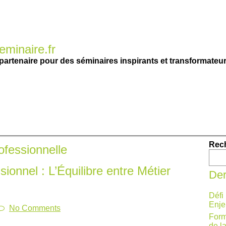
minaire.fr
partenaire pour des séminaires inspirants et transformateur
Rec
ofessionnelle
onnel : L’Équilibre entre Métier
Der
Défi
Enje
No Comments
Form
de l