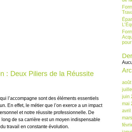
Form
Trav
Épan
L’Éq
Form
Acqu
pour
Der
Aucu
Arc
n : Deux Piliers de la Réussite
août
juill
juin
n qui l’accompagne sont des éléments essentiels
mai 
n. En effet, le métier que l’on exerce a un impact
avri
rsonnel et notre réussite professionnelle. De
mars
u long de sa carrière est un moyen indispensable
févr
 du travail en constante évolution.
janv