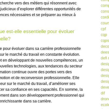
 recherche vers des métiers qui résonnent avec
comp
t judicieux d’explorer différentes opportunités de
cons
ences nécessaires et se préparer au mieux à
cord
cour
cpf
ue est-elle essentielle pour évoluer
cqp
elle?
cqps
deco
le pour évoluer dans sa carrière professionnelle
dee
 sur le marché du travail en constante évolution.
defi 
et en développant de nouvelles compétences, un
desi
ouvelles technologies, aux tendances du secteur
desi
mation continue ouvre des portes vers des
desi
otion et de reconversion professionnelle. Elle
desi
eur sur le marché du travail, d’améliorer ses
deve
rcer sa confiance en ses capacités. En somme, la
dif
sement dans son développement professionnel qui
dron
enrichissante dans sa carrière.
ecol