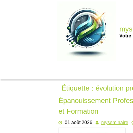
Passer
au
contenu
myse
Votre 
Étiquette :
évolution pr
Épanouissement Professi
et Formation
01 août 2026
myseminaire