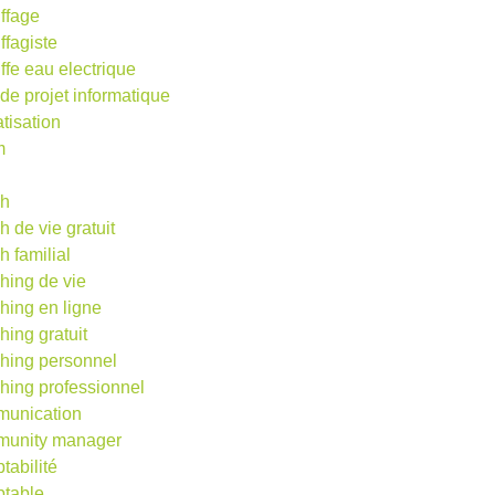
ffage
ffagiste
ffe eau electrique
 de projet informatique
atisation
m
d
ch
h de vie gratuit
h familial
hing de vie
hing en ligne
hing gratuit
hing personnel
hing professionnel
unication
unity manager
tabilité
table