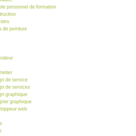
te personnel de formation
truction
istes
s de peinture
rateur
s
metier
gn de service
gn de services
gn graphique
gner graphique
loppeur web
e
e