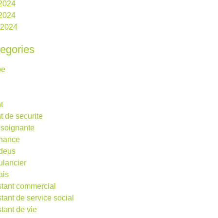
 2024
2024
l 2024
egories
be
t
t de securite
 soignante
rnance
deus
lancier
ais
stant commercial
stant de service social
stant de vie