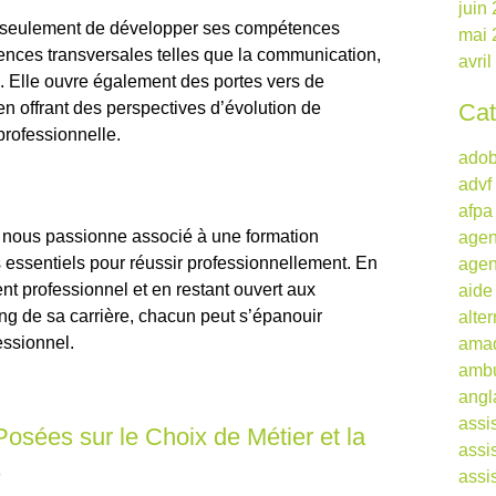
juin
 seulement de développer ses compétences
mai 
nces transversales telles que la communication,
avri
s. Elle ouvre également des portes vers de
n offrant des perspectives d’évolution de
Cat
 professionnelle.
ado
advf
afpa
i nous passionne associé à une formation
agen
 essentiels pour réussir professionnellement. En
agen
t professionnel et en restant ouvert aux
aide
ong de sa carrière, chacun peut s’épanouir
alte
essionnel.
ama
ambu
angl
assi
sées sur le Choix de Métier et la
assi
e
assi