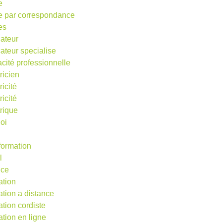
e
e par correspondance
es
ateur
ateur specialise
acité professionnelle
ricien
ricité
ricité
trique
oi
 formation
l
nce
ation
ation a distance
ation cordiste
ation en ligne