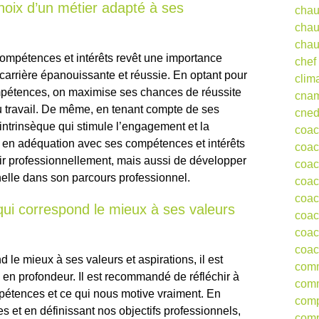
hoix d’un métier adapté à ses
chau
chau
chau
compétences et intérêts revêt une importance
chef
 carrière épanouissante et réussie. En optant pour
clim
mpétences, on maximise ses chances de réussite
cna
au travail. De même, en tenant compte de ses
cne
 intrinsèque qui stimule l’engagement et la
coa
ier en adéquation avec ses compétences et intérêts
coac
r professionnellement, mais aussi de développer
coac
nelle dans son parcours professionnel.
coac
coac
ui correspond le mieux à ses valeurs
coac
coac
coac
d le mieux à ses valeurs et aspirations, il est
comm
en profondeur. Il est recommandé de réfléchir à
comm
mpétences et ce qui nous motive vraiment. En
comp
s et en définissant nos objectifs professionnels,
comp