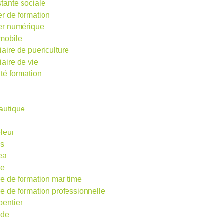
stante sociale
er de formation
ier numérique
mobile
iaire de puericulture
iaire de vie
té formation
autique
eleur
os
ea
re
re de formation maritime
re de formation professionnelle
pentier
ude