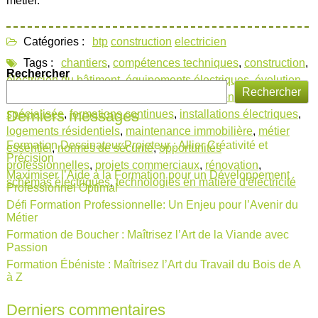
métier.
Catégories :
btp
construction
electricien
Tags :
chantiers
,
compétences techniques
,
construction
,
Rechercher
électricien du bâtiment
,
équipements électriques
,
évolution
Rechercher
professionnelle
,
formation électricien bâtiment
,
formation
Derniers messages
spécialisée
,
formations continues
,
installations électriques
,
logements résidentiels
,
maintenance immobilière
,
métier
Formation Dessinateur Projeteur : Allier Créativité et
essentiel
,
normes de sécurité
,
opportunités
Précision
professionnelles
,
projets commerciaux
,
rénovation
,
Maximiser l’Aide à la Formation pour un Développement
schémas électriques
,
technologies en matière d'électricité
Professionnel Optimal
Défi Formation Professionnelle: Un Enjeu pour l’Avenir du
Métier
Formation de Boucher : Maîtrisez l’Art de la Viande avec
Passion
Formation Ébéniste : Maîtrisez l’Art du Travail du Bois de A
à Z
Derniers commentaires