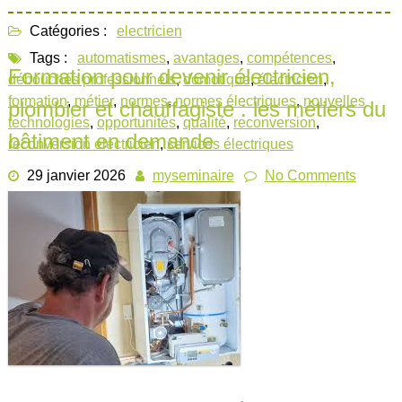
Catégories :
electricien
Tags :
automatismes
,
avantages
,
compétences
,
Formation pour devenir électricien,
débouchés professionnels
,
domotique
,
électricien
,
formation
,
métier
,
normes
,
normes électriques
,
nouvelles
plombier et chauffagiste : les métiers du
technologies
,
opportunités
,
qualité
,
reconversion
,
bâtiment en demande
reconversion electricien
,
services électriques
29 janvier 2026
myseminaire
No Comments