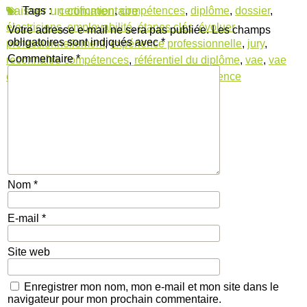
Laisser un commentaire
Tags :
certification
,
compétences
,
diplôme
,
dossier
,
électriciens
,
employabilité
,
étapes clés
,
évoluer
Votre adresse e-mail ne sera pas publiée.
Les champs
obligatoires sont indiqués avec
*
professionnellement
,
expérience professionnelle
,
jury
,
Commentaire
*
reconnaître compétences
,
référentiel du diplôme
,
vae
,
vae
electricien
,
validation des acquis de l'expérience
Nom
*
E-mail
*
Site web
Enregistrer mon nom, mon e-mail et mon site dans le
navigateur pour mon prochain commentaire.