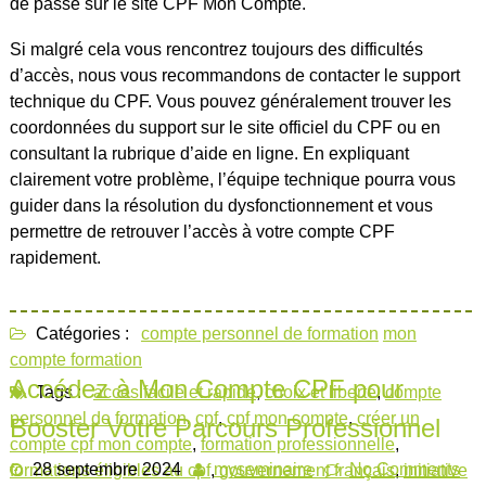
de passe sur le site CPF Mon Compte.
Si malgré cela vous rencontrez toujours des difficultés
d’accès, nous vous recommandons de contacter le support
technique du CPF. Vous pouvez généralement trouver les
coordonnées du support sur le site officiel du CPF ou en
consultant la rubrique d’aide en ligne. En expliquant
clairement votre problème, l’équipe technique pourra vous
guider dans la résolution du dysfonctionnement et vous
permettre de retrouver l’accès à votre compte CPF
rapidement.
Catégories :
compte personnel de formation
mon
compte formation
Accédez à Mon Compte CPF pour
Tags :
accès facile et rapide
,
choix et liberté
,
compte
personnel de formation
,
cpf
,
cpf mon compte
,
créer un
Booster Votre Parcours Professionnel
compte cpf mon compte
,
formation professionnelle
,
28 septembre 2024
myseminaire
No Comments
formations éligibles au cpf
,
gouvernement français
,
initiative