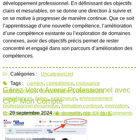
développement professionnel. En définissant des objectifs
clairs et mesurables, on se donne une direction à suivre et
on se motive à progresser de manière continue. Que ce soit
l’apprentissage d’une nouvelle compétence, l’amélioration
d’une compétence existante ou l’exploration de domaines
connexes, avoir des objectifs précis permet de rester
concentré et engagé dans son parcours d’amélioration des
compétences.
Catégories :
Uncategorized
Tags :
carrière
,
compétence
,
croissance
Gérez Votre Avenir Professionnel avec
professionnelle
,
développement
,
diversité des
compétences
,
échec
,
employeurs
,
environnement
CPF Mon Compte
professionnel dynamique
,
formation continue
,
innovation
,
29 septembre 2024
myseminaire
No Comments
objectifs ambitieux
,
professionnelle
,
résolution de
problèmes
,
réussite
,
valeur ajoutée