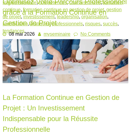
Optimisez Votre Parcours Professionnel
interpersonnelle
,
compétences
,
connaissances
,
formation
continue
,
formation continue en gestion de projet
,
gestion
grâce à la Formation Continue en
de projet
,
investissement
,
leadership
,
organisation
,
Gestion de Projet
planification
,
pratiques
,
professionnels
,
risques
,
succès
,
tendances
08 mai 2026
myseminaire
No Comments
La Formation Continue en Gestion de
Projet : Un Investissement
Indispensable pour la Réussite
Professionnelle