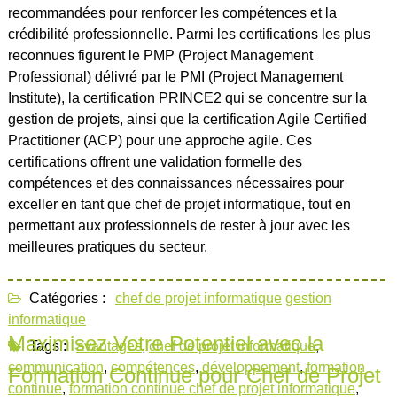
recommandées pour renforcer les compétences et la
crédibilité professionnelle. Parmi les certifications les plus
reconnues figurent le PMP (Project Management
Professional) délivré par le PMI (Project Management
Institute), la certification PRINCE2 qui se concentre sur la
gestion de projets, ainsi que la certification Agile Certified
Practitioner (ACP) pour une approche agile. Ces
certifications offrent une validation formelle des
compétences et des connaissances nécessaires pour
exceller en tant que chef de projet informatique, tout en
permettant aux professionnels de rester à jour avec les
meilleures pratiques du secteur.
Catégories :
chef de projet informatique
gestion
informatique
Maximisez Votre Potentiel avec la
Tags :
avantages
,
chef de projet informatique
,
communication
,
compétences
,
développement
,
formation
Formation Continue pour Chef de Projet
continue
,
formation continue chef de projet informatique
,