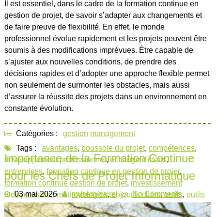
Il est essentiel, dans le cadre de la formation continue en
gestion de projet, de savoir s’adapter aux changements et
de faire preuve de flexibilité. En effet, le monde
professionnel évolue rapidement et les projets peuvent être
soumis à des modifications imprévues. Être capable de
s’ajuster aux nouvelles conditions, de prendre des
décisions rapides et d’adopter une approche flexible permet
non seulement de surmonter les obstacles, mais aussi
d’assurer la réussite des projets dans un environnement en
constante évolution.
Catégories :
gestion
management
Tags :
avantages
,
boussole du projet
,
compétences
,
Importance de la Formation Continue
développement professionnel
,
echange d'idées
,
entreprises
,
formation continue en gestion de projet
,
pour les Chefs de Projet Informatique
formation continue gestion de projet
,
investissement
03 mai 2026
myseminaire
No Comments
indispensable
,
méthodologies
,
objectifs clairs
,
outils
,
outils
de gestion de projet efficaces
,
productivité
,
réseau