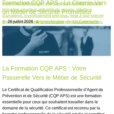
Formation CQP APS : Le Chemin Vers
aérienne
,
compétences essentielles
,
expertise pratique
,
formation amadeus
,
industrie du voyage
,
interface
un Métier de Sécurité Prometteur
d'amadeus
,
investissement précieux
,
mise à jour logiciel
26 juillet 2026
myseminaire
No Comments
amadeus
,
opportunités professionnelles passionnantes
,
pratique régulière
,
réservation
,
service client
,
système
informatique
La Formation CQP APS : Votre
Passerelle Vers le Métier de Sécurité
Le Certificat de Qualification Professionnelle d’Agent de
Prévention et de Sécurité (CQP APS) est une formation
essentielle pour ceux qui souhaitent travailler dans le
domaine de la sécurité. Ce certificat est reconnu par la