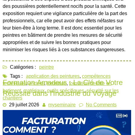
des poussières potentiellement nocifs pour la santé. Cette
exposition requiert une vigilance particulière de la part des
professionnels, car elle peut avoir des effets néfastes sur
leur bien-être à long terme. Il est donc essentiel pour les
peintres en bâtiment de prendre les mesures de sécurité
appropriées et de suivre les bonnes pratiques pour
minimiser les risques liés à ces substances dangereuses.
Catégories :
peintre
Tags :
application des peintures
,
compétences
Formation Amadeus : La Clé de Votre
techniques
,
enduits
,
formation
,
formation peintre en
batiment
,
matériaux
,
outils spécifiques
,
sécurité sur les
Réussite dans l’Industrie du Voyage
chantiers
29 juillet 2026
myseminaire
No Comments