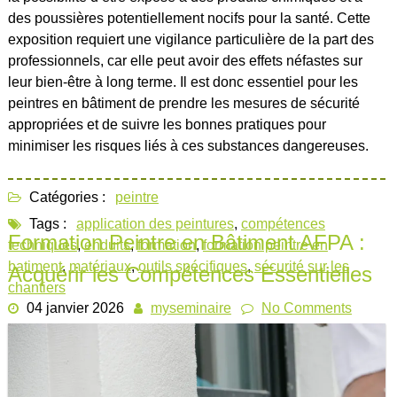
des poussières potentiellement nocifs pour la santé. Cette
exposition requiert une vigilance particulière de la part des
professionnels, car elle peut avoir des effets néfastes sur
leur bien-être à long terme. Il est donc essentiel pour les
peintres en bâtiment de prendre les mesures de sécurité
appropriées et de suivre les bonnes pratiques pour
minimiser les risques liés à ces substances dangereuses.
Catégories :
peintre
Tags :
application des peintures
,
compétences
Formation Peintre en Bâtiment AFPA :
techniques
,
enduits
,
formation
,
formation peintre en
batiment
,
matériaux
,
outils spécifiques
,
sécurité sur les
Acquérir les Compétences Essentielles
chantiers
04 janvier 2026
myseminaire
No Comments