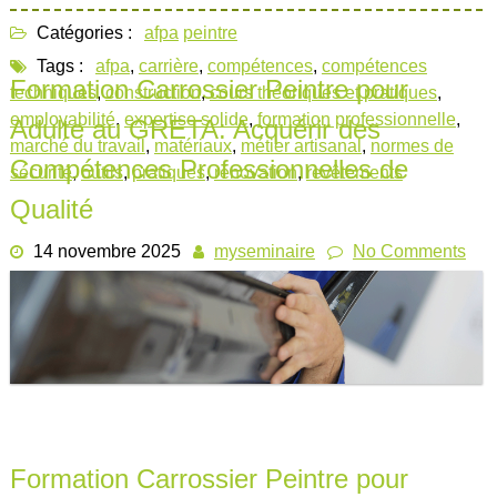
Catégories :
afpa
peintre
Tags :
afpa
,
carrière
,
compétences
,
compétences
Formation Carrossier Peintre pour
techniques
,
construction
,
cours théoriques et pratiques
,
employabilité
,
expertise solide
,
formation professionnelle
,
Adulte au GRETA: Acquérir des
marché du travail
,
matériaux
,
métier artisanal
,
normes de
Compétences Professionnelles de
sécurité
,
outils
,
pratiques
,
rénovation
,
revêtements
Qualité
14 novembre 2025
myseminaire
No Comments
Formation Carrossier Peintre pour