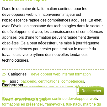
Dans le domaine de la formation continue pour les
développeurs web, un inconvénient majeur est
l’obsolescence rapide des compétences acquises. En effet,
avec l’évolution constante des technologies dans le secteur
du développement web, les connaissances et compétences
apprises lors d’une formation peuvent rapidement devenir
obsolètes. Cela peut nécessiter une mise à jour fréquente
des compétences pour rester pertinent sur le marché du
travail et suivre le rythme des nouvelles tendances
technologiques.
Catégories :
developpeur web
internet formation
Tags :
back-end
,
certifications
,
compétences
,
Rechercher
connaissances techniques
,
cours en ligne
,
développement
Rechercher
front-end
,
développeurs web
,
employabilité
,
expertise
,
Derniers messages
formation continue
,
formation continue developpeur web
,
formations en présentiel
,
frameworks
,
full-stack
,
marché du