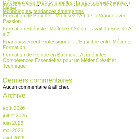
Défi Formation Professionnelle: Un Enjeu pour l’Avenir du
travail
,
mentorat
,
programmation
,
progression de carrière
,
Métier
technologies
,
tendances émergentes
Formation de Boucher : Maîtrisez l’Art de la Viande avec
Passion
Formation Ébéniste : Maîtrisez l’Art du Travail du Bois de A
à Z
Épanouissement Professionnel : L’Équilibre entre Métier et
Formation
Formation de Peintre en Bâtiment : Acquérir les
Compétences Essentielles pour un Métier Créatif et
Technique
Derniers commentaires
Aucun commentaire à afficher.
Archive
août 2026
juillet 2026
juin 2026
mai 2026
avril 2026