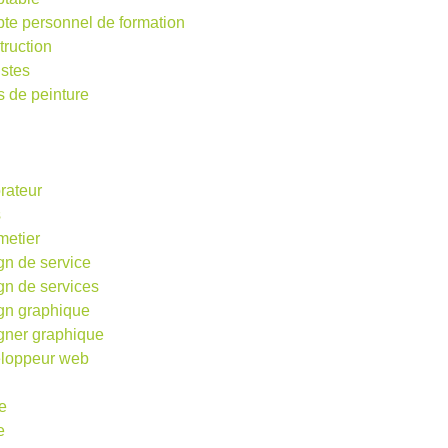
te personnel de formation
truction
istes
s de peinture
rateur
s
metier
gn de service
gn de services
gn graphique
gner graphique
loppeur web
e
e