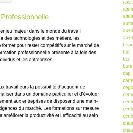
assi
ateli
 Professionnelle
atel
auto
auxil
 enjeu majeur dans le monde du travail
auxil
de des technologies et des métiers, les
beau
 former pour rester compétitifs sur le marché de
btp
ormation professionnelle présente à la fois des
bts
dividus et les entreprises.
bure
cap
carr
x travailleurs la possibilité d’acquérir de
ceg
aliser dans un domaine particulier et d’évoluer
cem
lement aux entreprises de disposer d’une main-
cent
exigences du marché. Les formations sur mesure
cent
 améliorer la productivité et l’efficacité au sein
cent
char
cha