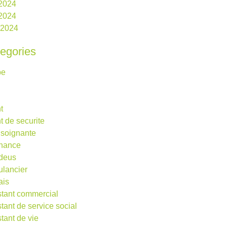
 2024
2024
l 2024
egories
be
t
t de securite
 soignante
rnance
deus
lancier
ais
stant commercial
stant de service social
stant de vie