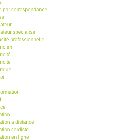
e
e par correspondance
es
ateur
ateur specialise
acité professionnelle
ricien
ricité
ricité
trique
oi
 formation
l
nce
ation
ation a distance
ation cordiste
ation en ligne