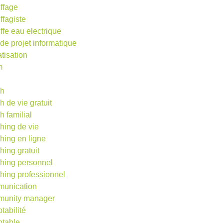
ffage
ffagiste
ffe eau electrique
 de projet informatique
atisation
m
d
ch
h de vie gratuit
h familial
hing de vie
hing en ligne
hing gratuit
hing personnel
hing professionnel
unication
unity manager
tabilité
table