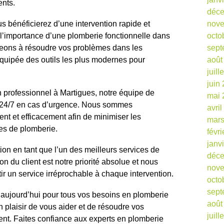
ents.
déc
us bénéficierez d’une intervention rapide et
nov
l’importance d’une plomberie fonctionnelle dans
octo
geons à résoudre vos problèmes dans les
sept
équipée des outils les plus modernes pour
août
juill
juin
n professionnel à Martigues, notre équipe de
mai 
r 24/7 en cas d’urgence. Nous sommes
avri
ent et efficacement afin de minimiser les
mars
s de plomberie.
févr
janv
on en tant que l’un des meilleurs services de
déc
on du client est notre priorité absolue et nous
nov
ir un service irréprochable à chaque intervention.
octo
sept
 aujourd’hui pour tous vos besoins en plomberie
août
n plaisir de vous aider et de résoudre vos
juill
nt. Faites confiance aux experts en plomberie