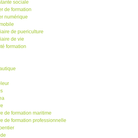
stante sociale
er de formation
ier numérique
mobile
iaire de puericulture
iaire de vie
té formation
autique
eleur
os
ea
re
re de formation maritime
re de formation professionnelle
pentier
ude