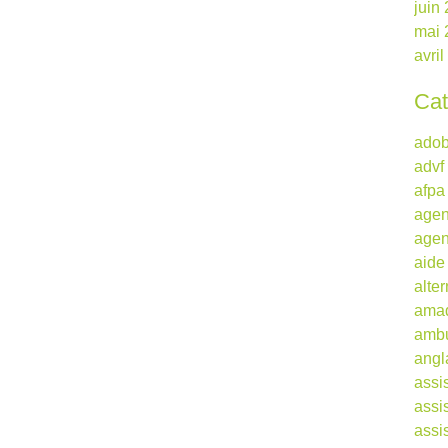
juin
mai 
avri
Cat
ado
advf
afpa
agen
agen
aide
alte
ama
ambu
angl
assi
assi
assi