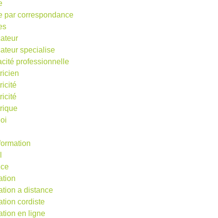
e
e par correspondance
es
ateur
ateur specialise
acité professionnelle
ricien
ricité
ricité
trique
oi
 formation
l
nce
ation
ation a distance
ation cordiste
ation en ligne