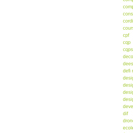
comp
cons
cord
cour
cpf
cqp
cqps
deco
dee
defi 
desi
desi
desi
desi
deve
dif
dron
ecol