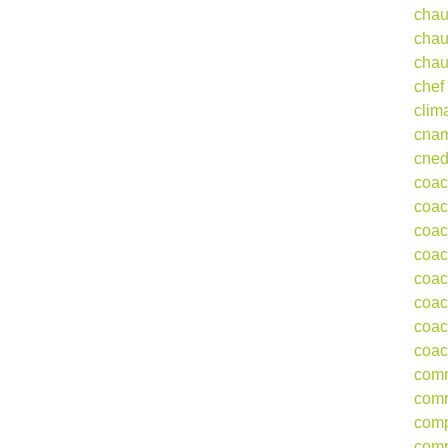
chau
chau
chau
chef
clim
cna
cne
coa
coac
coac
coac
coac
coac
coac
coac
comm
comm
comp
comp