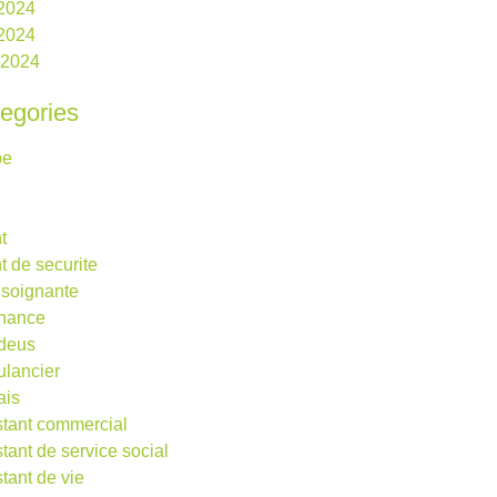
 2024
2024
l 2024
egories
be
t
t de securite
 soignante
rnance
deus
lancier
ais
stant commercial
stant de service social
stant de vie