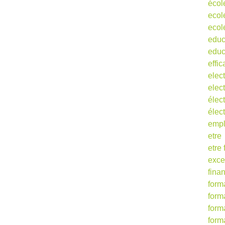
écol
ecol
ecol
educ
educ
effic
elect
elect
élect
élec
empl
etre
etre
exce
fina
form
form
form
form