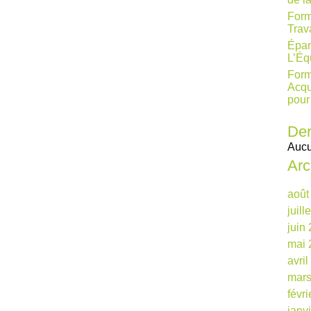
Form
Trav
Épan
L’Éq
Form
Acqu
pour
Der
Aucu
Arc
août
juill
juin
mai 
avri
mars
févr
janv