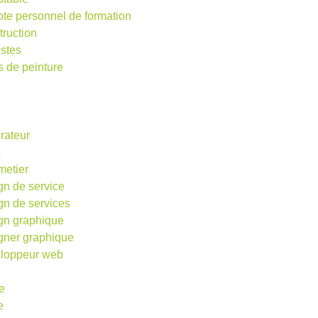
te personnel de formation
truction
istes
s de peinture
rateur
s
metier
gn de service
gn de services
gn graphique
gner graphique
loppeur web
e
e