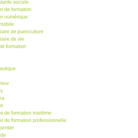
stante sociale
er de formation
ier numérique
mobile
iaire de puericulture
iaire de vie
té formation
autique
eleur
os
ea
re
re de formation maritime
re de formation professionnelle
pentier
ude