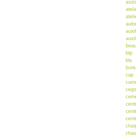
assi
ateli
atel
auto
auxil
auxil
beau
btp
bts
bure
cap
carr
ceg
cem
cent
cent
cent
char
cha