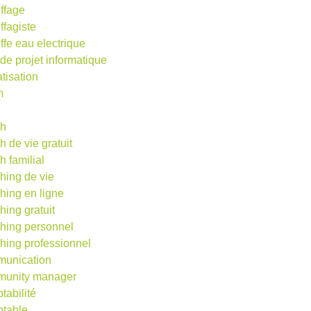
ffage
ffagiste
ffe eau electrique
 de projet informatique
atisation
m
d
ch
h de vie gratuit
h familial
hing de vie
hing en ligne
hing gratuit
hing personnel
hing professionnel
unication
unity manager
tabilité
table