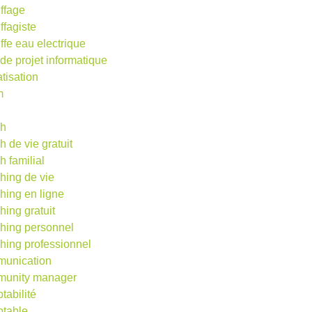
ffage
ffagiste
ffe eau electrique
 de projet informatique
atisation
m
d
ch
h de vie gratuit
h familial
hing de vie
hing en ligne
hing gratuit
hing personnel
hing professionnel
unication
unity manager
tabilité
table