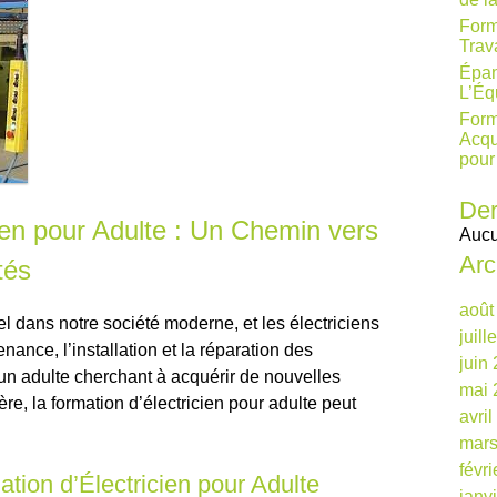
Form
Trav
Épan
L’Éq
Form
Acqu
pour
Der
ien pour Adulte : Un Chemin vers
Aucu
Arc
tés
août
el dans notre société moderne, et les électriciens
juill
nance, l’installation et la réparation des
juin
un adulte cherchant à acquérir de nouvelles
mai 
e, la formation d’électricien pour adulte peut
avri
mars
févr
tion d’Électricien pour Adulte
janv