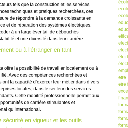
écol
eurs tels que la construction et les services
ecol
nces techniques et pratiques recherchées, ces
ecol
esure de répondre à la demande croissante en
educ
nce et de réparation des systèmes électriques.
educ
céder à un large éventail de débouchés
effic
abilité et une diversité dans leur carrière.
elect
lement ou à l’étranger en tant
elect
élect
élec
e offre la possibilité de travailler localement ou à
empl
ualifié. Avec des compétences recherchées et
etre
s ont la capacité d’exercer leur métier dans divers
etre
reprises locales, dans le secteur des services
exce
dants. Cette mobilité professionnelle permet aux
fina
opportunités de carrière stimulantes et
form
onal qu’international.
form
form
sécurité en vigueur et les outils
form