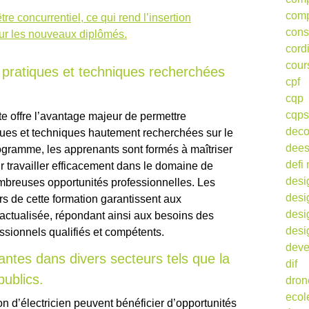
comp
être concurrentiel, ce qui rend l’insertion
cons
pour les nouveaux diplômés.
cord
cour
 pratiques et techniques recherchées
cpf
cqp
cqps
te offre l’avantage majeur de permettre
deco
ques et techniques hautement recherchées sur le
dee
ogramme, les apprenants sont formés à maîtriser
defi 
r travailler efficacement dans le domaine de
desi
nombreuses opportunités professionnelles. Les
desi
s de cette formation garantissent aux
desi
t actualisée, répondant ainsi aux besoins des
desi
ssionnels qualifiés et compétents.
deve
antes dans divers secteurs tels que la
dif
publics.
dron
ecol
on d’électricien peuvent bénéficier d’opportunités