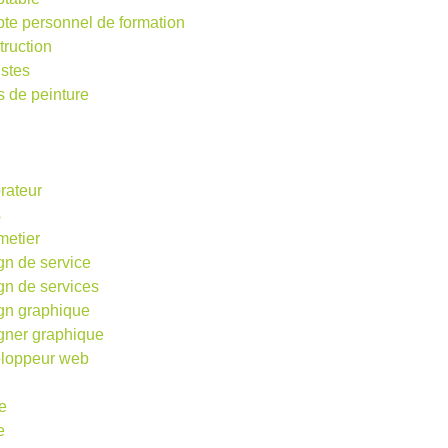
te personnel de formation
truction
istes
s de peinture
rateur
s
metier
gn de service
gn de services
gn graphique
gner graphique
loppeur web
e
e