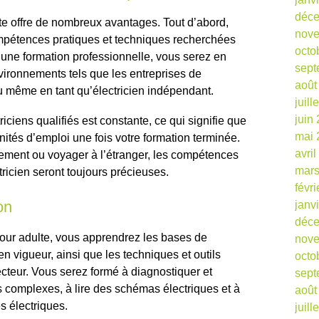
déc
lte offre de nombreux avantages. Tout d’abord,
nov
mpétences pratiques et techniques recherchées
octo
t une formation professionnelle, vous serez en
sept
vironnements tels que les entreprises de
août
ou même en tant qu’électricien indépendant.
juill
juin
ciens qualifiés est constante, ce qui signifie que
mai 
tés d’emploi une fois votre formation terminée.
avri
lement ou voyager à l’étranger, les compétences
mars
tricien seront toujours précieuses.
févr
on
janv
déc
pour adulte, vous apprendrez les bases de
nov
 en vigueur, ainsi que les techniques et outils
octo
ecteur. Vous serez formé à diagnostiquer et
sept
 complexes, à lire des schémas électriques et à
août
es électriques.
juill