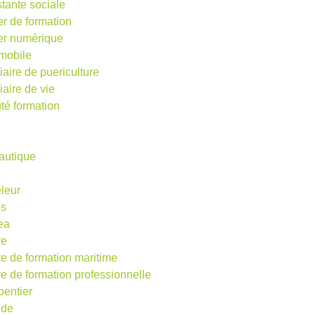
stante sociale
er de formation
ier numérique
mobile
iaire de puericulture
iaire de vie
té formation
autique
eleur
os
ea
re
re de formation maritime
re de formation professionnelle
pentier
ude