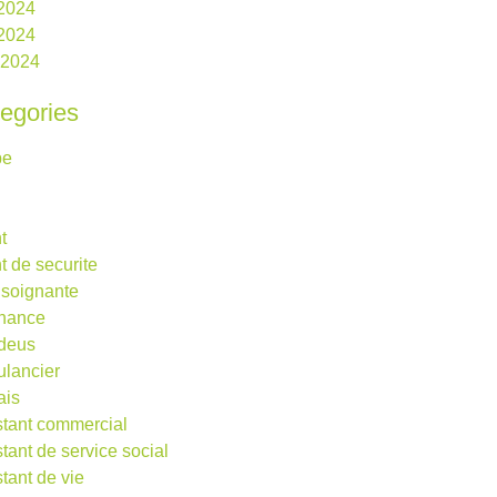
 2024
2024
l 2024
egories
be
t
t de securite
 soignante
rnance
deus
lancier
ais
stant commercial
stant de service social
stant de vie