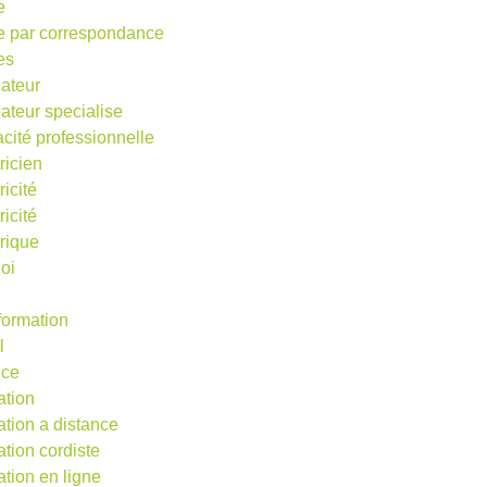
e
e par correspondance
es
ateur
ateur specialise
acité professionnelle
ricien
ricité
ricité
trique
oi
 formation
l
nce
ation
ation a distance
ation cordiste
ation en ligne