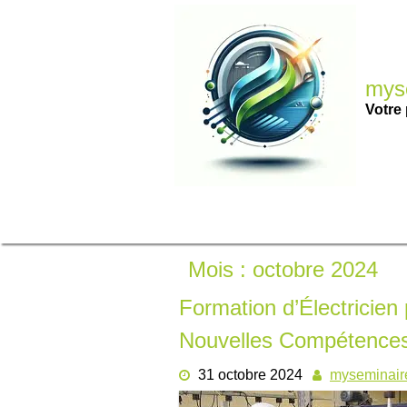
Passer
au
contenu
myse
Votre 
Mois :
octobre 2024
Formation d’Électricien 
Nouvelles Compétences
31 octobre 2024
myseminair