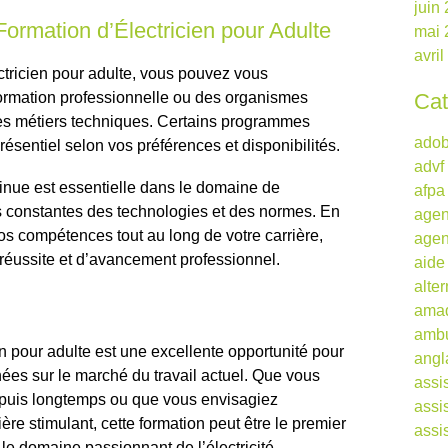
juin
rmation d’Électricien pour Adulte
mai 
avri
ctricien pour adulte, vous pouvez vous
ormation professionnelle ou des organismes
Cat
es métiers techniques. Certains programmes
ado
résentiel selon vos préférences et disponibilités.
advf
tinue est essentielle dans le domaine de
afpa
ons constantes des technologies et des normes. En
agen
os compétences tout au long de votre carrière,
agen
éussite et d’avancement professionnel.
aide
alte
ama
ambu
en pour adulte est une excellente opportunité pour
angl
es sur le marché du travail actuel. Que vous
assi
depuis longtemps ou que vous envisagiez
assi
e stimulant, cette formation peut être le premier
assi
le domaine passionnant de l’électricité.