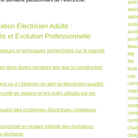
assi
ateli
atel
auto
tion Électricien Adulte :
auxil
s et Évolution Professionnelle
auxil
beau
atiques et techniques recherchées sur le marché
btp
bts
s dans divers secteurs tels que la construction
bure
cap
carr
ent ou à l’étranger en tant qu’électricien qualifié.
ceg
rité en vigueur et les outils utilisés par les
cem
cent
ésoudre des problèmes électriques complexes
cent
cent
ssionnel en restant informé des évolutions
char
du domaine.
cha