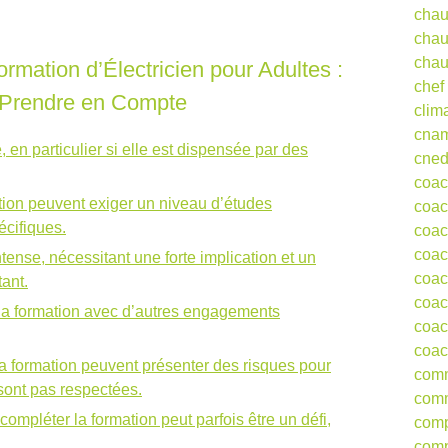
chau
chau
chau
rmation d’Électricien pour Adultes :
chef
à Prendre en Compte
clim
cna
 en particulier si elle est dispensée par des
cne
coa
ion peuvent exiger un niveau d’études
coac
écifiques.
coac
coac
ntense, nécessitant une forte implication et un
coac
ant.
coac
ier la formation avec d’autres engagements
coac
coac
la formation peuvent présenter des risques pour
comm
 sont pas respectées.
comm
ompléter la formation peut parfois être un défi,
comp
comp