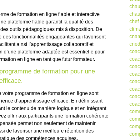
chau
chau
me de formation en ligne fiable et interactive
chef
ne plateforme fiable garantit la qualité des
clim
 des outils pédagogiques mis à disposition. De
cna
re des fonctionnalités engageantes qui favorisent
cne
acilitant ainsi l’apprentissage collaboratif et
coa
n d’une plateforme adaptée est essentielle pour
coac
mation en ligne en tant que futur formateur.
coac
re programme de formation pour une
coac
efficace.
coac
coac
 de votre programme de formation en ligne sont
coac
rience d’apprentissage efficace. En définissant
coac
ant le contenu de manière logique et en intégrant
comm
vez offrir aux participants une formation cohérente
comm
 pensée permet non seulement de maintenir
comp
ssi de favoriser une meilleure rétention des
comp
pratique des compétences acquises.