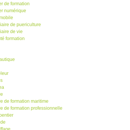
er de formation
ier numérique
mobile
iaire de puericulture
iaire de vie
té formation
autique
eleur
os
ea
re
re de formation maritime
re de formation professionnelle
pentier
ude
ffage