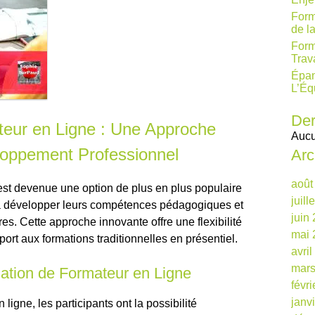
Form
de l
Form
Trav
Épan
L’Éq
Der
eur en Ligne : Une Approche
Aucu
loppement Professionnel
Arc
août
est devenue une option de plus en plus populaire
juill
 à développer leurs compétences pédagogiques et
juin
res. Cette approche innovante offre une flexibilité
mai 
port aux formations traditionnelles en présentiel.
avri
mars
ation de Formateur en Ligne
févr
janv
ligne, les participants ont la possibilité