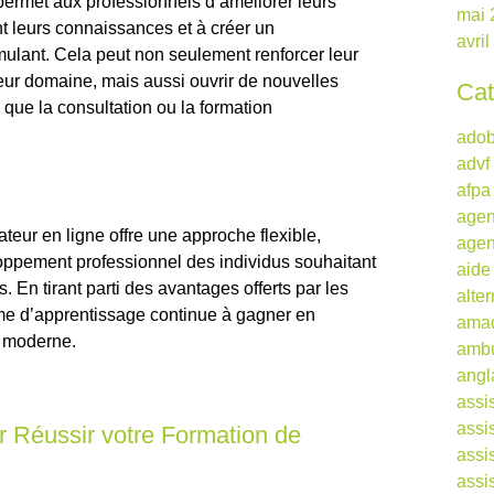
permet aux professionnels d’améliorer leurs
mai 
t leurs connaissances et à créer un
avri
ulant. Cela peut non seulement renforcer leur
 leur domaine, mais aussi ouvrir de nouvelles
Cat
 que la consultation ou la formation
ado
advf
afpa
agen
teur en ligne offre une approche flexible,
agen
eloppement professionnel des individus souhaitant
aide
. En tirant parti des avantages offerts par les
alte
me d’apprentissage continue à gagner en
ama
l moderne.
ambu
angl
assi
assi
r Réussir votre Formation de
assi
assi