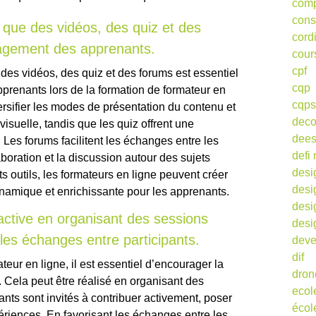
comp
cons
ls que des vidéos, des quiz et des
cord
gagement des apprenants.
cour
cpf
e des vidéos, des quiz et des forums est essentiel
cqp
prenants lors de la formation de formateur en
cqps
ersifier les modes de présentation du contenu et
deco
visuelle, tandis que les quiz offrent une
dee
. Les forums facilitent les échanges entre les
defi 
laboration et la discussion autour des sujets
desi
s outils, les formateurs en ligne peuvent créer
desi
namique et enrichissante pour les apprenants.
desi
active en organisant des sessions
desi
 les échanges entre participants.
deve
dif
teur en ligne, il est essentiel d’encourager la
dron
s. Cela peut être réalisé en organisant des
ecol
ants sont invités à contribuer activement, poser
écol
ériences. En favorisant les échanges entre les