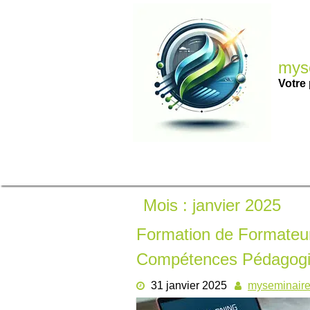
Passer
au
contenu
myse
Votre 
Mois :
janvier 2025
Formation de Formateur
Compétences Pédagogi
31 janvier 2025
myseminair