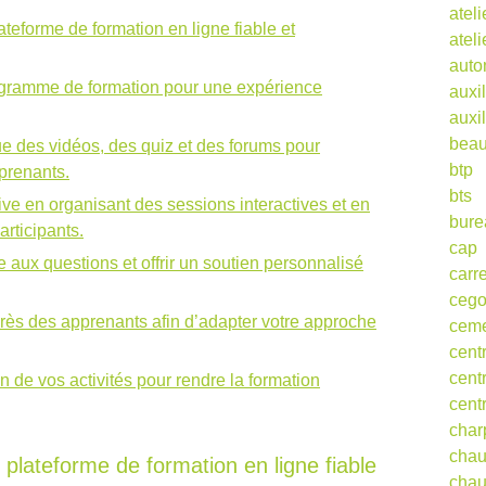
ateli
teforme de formation en ligne fiable et
atel
auto
programme de formation pour une expérience
auxil
auxil
beau
que des vidéos, des quiz et des forums pour
btp
prenants.
bts
ive en organisant des sessions interactives et en
bure
articipants.
cap
aux questions et offrir un soutien personnalisé
carr
ceg
rès des apprenants afin d’adapter votre approche
cem
cent
cent
n de vos activités pour rendre la formation
cent
char
cha
plateforme de formation en ligne fiable
chau