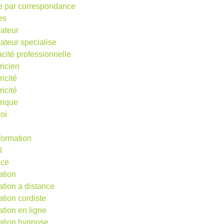
e par correspondance
es
ateur
ateur specialise
acité professionnelle
ricien
ricité
ricité
trique
oi
 formation
l
nce
ation
ation a distance
ation cordiste
ation en ligne
ation hypnose