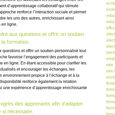
ecol
ent d’apprentissage collaboratif qui stimule
ecol
approche renforce l’interaction sociale et permet
educ
re les uns des autres, enrichissant ainsi
educ
 en ligne.
effic
re aux questions et offrir un soutien
elect
elect
 la formation.
élect
questions et offrir un soutien personnalisé tout
élec
oche favorise l’engagement des participants et
empl
e en ligne. En étant accessible pour clarifier les
etre
vidualisés et encourager les échanges, les
etre
un environnement propice à l’échange et à la
exce
isponibilité renforce également la relation
fina
nsi une expérience d’apprentissage enrichissante
form
form
form
rogrès des apprenants afin d’adapter
form
 si nécessaire.
form