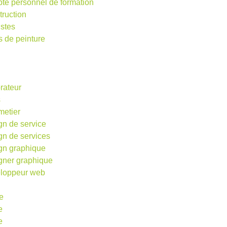
te personnel de formation
truction
istes
s de peinture
rateur
s
metier
gn de service
gn de services
gn graphique
gner graphique
loppeur web
e
e
e