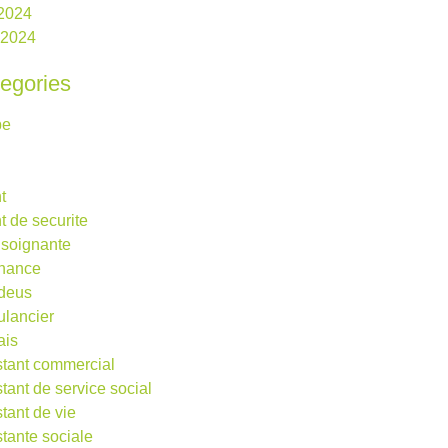
2024
l 2024
egories
be
t
t de securite
 soignante
rnance
deus
lancier
ais
stant commercial
stant de service social
stant de vie
stante sociale