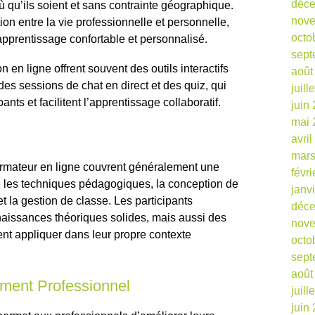
déc
ù qu’ils soient et sans contrainte géographique.
nov
on entre la vie professionnelle et personnelle,
octo
apprentissage confortable et personnalisé.
sept
 en ligne offrent souvent des outils interactifs
août
des sessions de chat en direct et des quiz, qui
juill
nts et facilitent l’apprentissage collaboratif.
juin
mai 
avri
mars
rmateur en ligne couvrent généralement une
févr
ue les techniques pédagogiques, la conception de
janv
t la gestion de classe. Les participants
déc
aissances théoriques solides, mais aussi des
nov
nt appliquer dans leur propre contexte
octo
sept
août
ement Professionnel
juill
juin