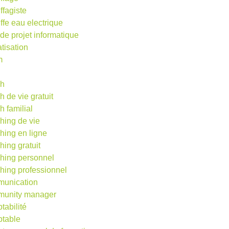
ffagiste
ffe eau electrique
 de projet informatique
atisation
m
d
ch
h de vie gratuit
h familial
hing de vie
hing en ligne
hing gratuit
hing personnel
hing professionnel
unication
unity manager
tabilité
table