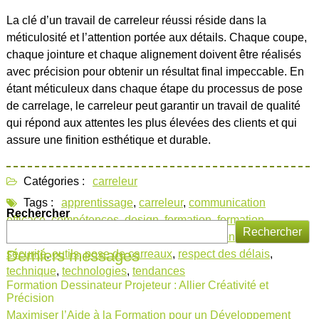
La clé d’un travail de carreleur réussi réside dans la
méticulosité et l’attention portée aux détails. Chaque coupe,
chaque jointure et chaque alignement doivent être réalisés
avec précision pour obtenir un résultat final impeccable. En
étant méticuleux dans chaque étape du processus de pose
de carrelage, le carreleur peut garantir un travail de qualité
qui répond aux attentes les plus élevées des clients et qui
assure une finition esthétique et durable.
Catégories :
carreleur
Tags :
apprentissage
,
carreleur
,
communication
Rechercher
efficace
,
compétences
,
design
,
formation
,
formation
Rechercher
carreleur
,
gestion des chantiers
,
manipulation
,
normes de
Derniers messages
sécurité
,
outils
,
pose de carreaux
,
respect des délais
,
technique
,
technologies
,
tendances
Formation Dessinateur Projeteur : Allier Créativité et
Précision
Maximiser l’Aide à la Formation pour un Développement