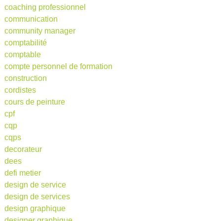
coaching professionnel
communication
community manager
comptabilité
comptable
compte personnel de formation
construction
cordistes
cours de peinture
cpf
cqp
cqps
decorateur
dees
defi metier
design de service
design de services
design graphique
designer graphique