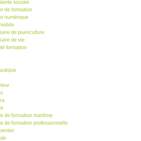
stante sociale
er de formation
ier numérique
mobile
iaire de puericulture
iaire de vie
té formation
autique
eleur
os
ea
re
re de formation maritime
re de formation professionnelle
pentier
ude