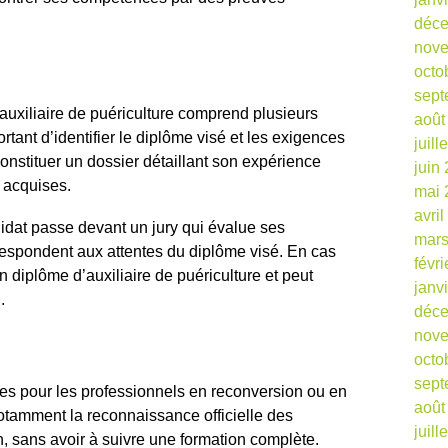
déc
nov
octo
sept
uxiliaire de puériculture comprend plusieurs
août
ortant d’identifier le diplôme visé et les exigences
juill
constituer un dossier détaillant son expérience
juin
 acquises.
mai 
avri
didat passe devant un jury qui évalue ses
mars
respondent aux attentes du diplôme visé. En cas
févr
on diplôme d’auxiliaire de puériculture et peut
janv
.
déc
nov
octo
sept
es pour les professionnels en reconversion ou en
août
notamment la reconnaissance officielle des
juill
, sans avoir à suivre une formation complète.