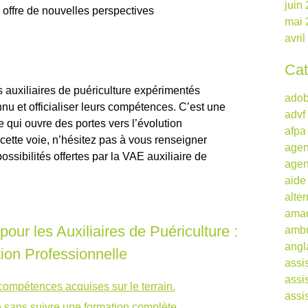
juin
 offre de nouvelles perspectives
mai 
avri
Cat
 auxiliaires de puériculture expérimentés
ado
nu et officialiser leurs compétences. C’est une
advf
 qui ouvre des portes vers l’évolution
afpa
cette voie, n’hésitez pas à vous renseigner
agen
ossibilités offertes par la VAE auxiliaire de
agen
aide
alte
ama
ur les Auxiliaires de Puériculture :
ambu
angl
ion Professionnelle
assi
assi
compétences acquises sur le terrain.
assi
e sans suivre une formation complète.