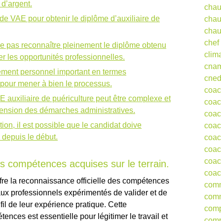
 d’argent.
chau
de VAE pour obtenir le diplôme d’auxiliaire de
chau
chau
chef
e pas reconnaître pleinement le diplôme obtenu
clim
ter les opportunités professionnelles.
cna
ement personnel important en termes
cne
 pour mener à bien le processus.
coa
VAE auxiliaire de puériculture peut être complexe et
coac
nsion des démarches administratives.
coac
ion, il est possible que le candidat doive
coac
depuis le début.
coac
coac
coac
es compétences acquises sur le terrain.
coac
ffre la reconnaissance officielle des compétences
comm
 aux professionnels expérimentés de valider et de
comm
 fil de leur expérience pratique. Cette
comp
nces est essentielle pour légitimer le travail et
comp