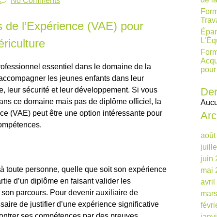
No Comments
Form
Trav
s de l’Expérience (VAE) pour
Épan
L’Éq
ériculture
Form
Acqu
professionnel essentiel dans le domaine de la
pour
à accompagner les jeunes enfants dans leur
re, leur sécurité et leur développement. Si vous
Der
ans ce domaine mais pas de diplôme officiel, la
Aucu
ce (VAE) peut être une option intéressante pour
Arc
compétences.
août
juill
juin
 à toute personne, quelle que soit son expérience
mai 
rtie d’un diplôme en faisant valider les
avri
on parcours. Pour devenir auxiliaire de
mars
saire de justifier d’une expérience significative
févr
ontrer ses compétences par des preuves
janv