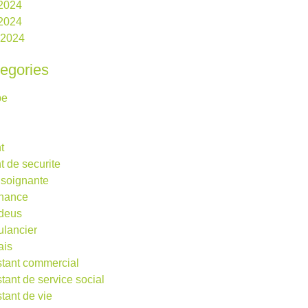
 2024
2024
l 2024
egories
be
t
t de securite
 soignante
rnance
deus
lancier
ais
stant commercial
stant de service social
stant de vie