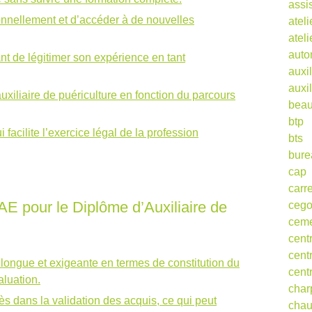
assi
onnellement et d’accéder à de nouvelles
ateli
atel
auto
t de légitimer son expérience en tant
auxil
auxil
uxiliaire de puériculture en fonction du parcours
beau
btp
facilite l’exercice légal de la profession
bts
bure
cap
carr
AE pour le Diplôme d’Auxiliaire de
ceg
cem
cent
cent
longue et exigeante en termes de constitution du
cent
aluation.
char
cès dans la validation des acquis, ce qui peut
cha