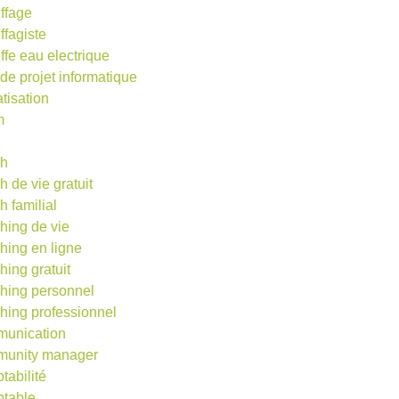
ffage
ffagiste
ffe eau electrique
 de projet informatique
atisation
m
d
ch
h de vie gratuit
h familial
hing de vie
hing en ligne
hing gratuit
hing personnel
hing professionnel
unication
unity manager
tabilité
table