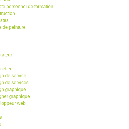
te personnel de formation
truction
istes
s de peinture
rateur
s
metier
gn de service
gn de services
gn graphique
gner graphique
loppeur web
e
e