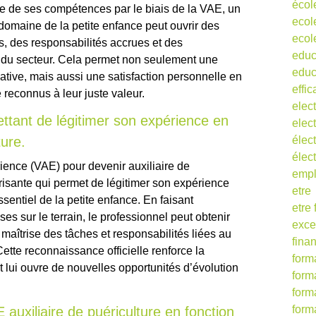
écol
le de ses compétences par le biais de la VAE, un
ecol
domaine de la petite enfance peut ouvrir des
ecol
és, des responsabilités accrues et des
educ
 du secteur. Cela permet non seulement une
educ
cative, mais aussi une satisfaction personnelle en
effic
 reconnus à leur juste valeur.
elect
tant de légitimer son expérience en
elect
ture.
élect
élec
ience (VAE) pour devenir auxiliaire de
empl
risante qui permet de légitimer son expérience
etre
entiel de la petite enfance. En faisant
etre
s sur le terrain, le professionnel peut obtenir
exce
a maîtrise des tâches et responsabilités liées au
fina
Cette reconnaissance officielle renforce la
form
t lui ouvre de nouvelles opportunités d’évolution
form
form
form
E auxiliaire de puériculture en fonction