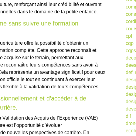
lture, renforçant ainsi leur crédibilité et ouvrant
comp
nnelles dans le domaine de la petite enfance.
cons
cord
lôme sans suivre une formation
cour
cpf
riculture offre la possibilité d’obtenir un
cqp
rmation complète. Cette approche reconnaît et
cqps
e acquise sur le terrain, permettant aux
deco
re reconnaître leurs compétences sans avoir à
dee
Cela représente un avantage significatif pour ceux
defi 
ion officielle tout en continuant à exercer leur
desi
ès flexible à la validation de leurs compétences.
desi
desi
ssionnellement et d’accéder à de
desi
rrière.
deve
dif
a Validation des Acquis de l’Expérience (VAE)
dron
ure est l’opportunité d’évoluer
ecol
de nouvelles perspectives de carrière. En