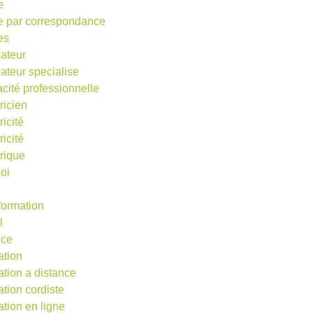
e
e par correspondance
es
ateur
ateur specialise
acité professionnelle
ricien
ricité
ricité
trique
oi
 formation
l
nce
ation
ation a distance
ation cordiste
ation en ligne