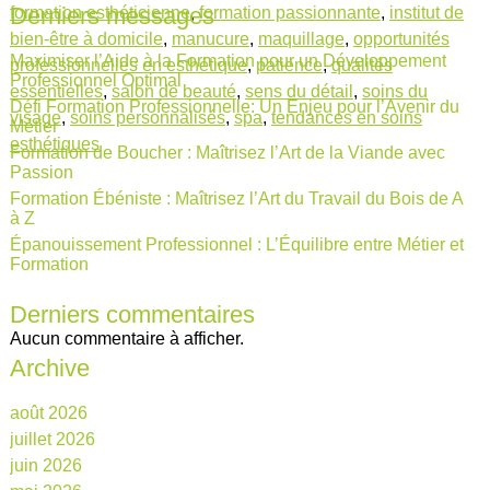
Derniers messages
formation esthéticienne
,
formation passionnante
,
institut de
bien-être à domicile
,
manucure
,
maquillage
,
opportunités
Maximiser l’Aide à la Formation pour un Développement
professionnelles en esthétique
,
patience
,
qualités
Professionnel Optimal
essentielles
,
salon de beauté
,
sens du détail
,
soins du
Défi Formation Professionnelle: Un Enjeu pour l’Avenir du
visage
,
soins personnalisés
,
spa
,
tendances en soins
Métier
esthétiques
Formation de Boucher : Maîtrisez l’Art de la Viande avec
Passion
Formation Ébéniste : Maîtrisez l’Art du Travail du Bois de A
à Z
Épanouissement Professionnel : L’Équilibre entre Métier et
Formation
Derniers commentaires
Aucun commentaire à afficher.
Archive
août 2026
juillet 2026
juin 2026