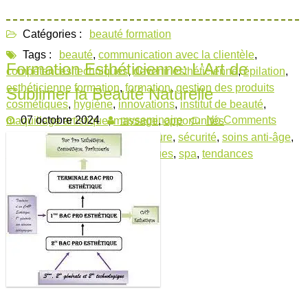
Catégories :
beauté formation
Tags :
beauté
,
communication avec la clientèle
,
Formation Esthéticienne: L’Art de
compétences techniques
,
devenir esthéticienne
,
épilation
,
esthéticienne formation
,
formation
,
gestion des produits
Sublimer la Beauté Naturelle
cosmétiques
,
hygiène
,
innovations
,
institut de beauté
,
07 octobre 2024
myseminaire
No Comments
maquillage artistique
,
massage
,
opportunités
professionnelles
,
salon de coiffure
,
sécurité
,
soins anti-âge
,
soins du visage
,
soins esthétiques
,
spa
,
tendances