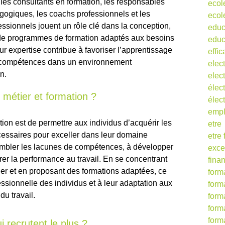
, les consultants en formation, les responsables
ecol
ogiques, les coachs professionnels et les
ecol
essionnels jouent un rôle clé dans la conception,
educ
e de programmes de formation adaptés aux besoins
educ
ur expertise contribue à favoriser l’apprentissage
effic
s compétences dans un environnement
elect
n.
elect
élect
e métier et formation ?
élec
empl
tion est de permettre aux individus d’acquérir les
etre
ssaires pour exceller dans leur domaine
etre
ombler les lacunes de compétences, à développer
exce
rer la performance au travail. En se concentrant
fina
ier et en proposant des formations adaptées, ce
form
essionnelle des individus et à leur adaptation aux
form
u travail.
form
form
form
i recrutent le plus ?