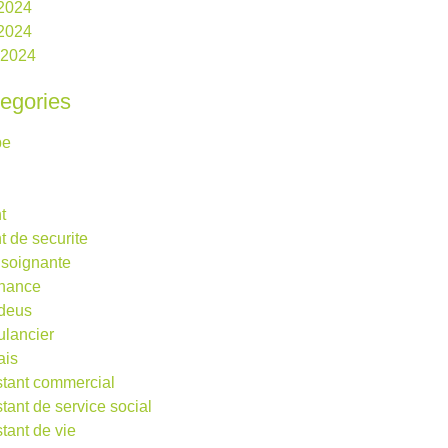
 2024
2024
l 2024
egories
be
t
t de securite
 soignante
rnance
deus
lancier
ais
stant commercial
stant de service social
stant de vie