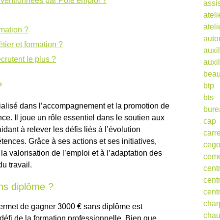
nventionnées par Pôle emploi ?
assi
ateli
atel
rmation ?
auto
tier et formation ?
auxil
crutent le plus ?
auxil
beau
?
btp
bts
ialisé dans l’accompagnement et la promotion de
bure
ce. Il joue un rôle essentiel dans le soutien aux
cap
idant à relever les défis liés à l’évolution
carr
ences. Grâce à ses actions et ses initiatives,
ceg
la valorisation de l’emploi et à l’adaptation des
cem
u travail.
cent
cent
ns diplôme ?
cent
char
permet de gagner 3000 € sans diplôme est
cha
éfi de la formation professionnelle. Bien que