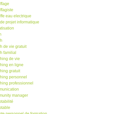
ffage
ffagiste
ffe eau electrique
 de projet informatique
atisation
m
ch
h de vie gratuit
h familial
hing de vie
hing en ligne
hing gratuit
hing personnel
hing professionnel
unication
unity manager
tabilité
table
te personnel de formation