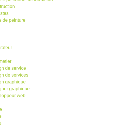
truction
istes
s de peinture
rateur
s
metier
gn de service
gn de services
gn graphique
gner graphique
loppeur web
e
e
e