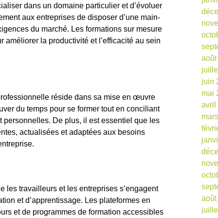
aliser dans un domaine particulier et d’évoluer
déc
lement aux entreprises de disposer d’une main-
nov
exigences du marché. Les formations sur mesure
octo
 améliorer la productivité et l’efficacité au sein
sept
août
juill
juin
mai 
 professionnelle réside dans sa mise en œuvre
avri
rouver du temps pour se former tout en conciliant
mars
t personnelles. De plus, il est essentiel que les
févr
entes, actualisées et adaptées aux besoins
janv
ntreprise.
déc
nov
octo
sept
que les travailleurs et les entreprises s’engagent
août
tion et d’apprentissage. Les plateformes en
juill
ours et de programmes de formation accessibles