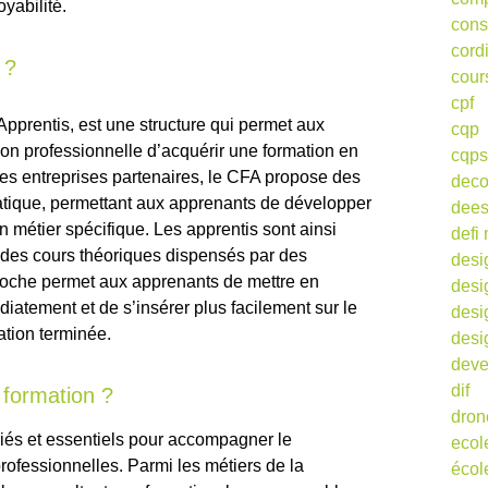
yabilité.
cons
cord
 ?
cour
cpf
pprentis, est une structure qui permet aux
cqp
on professionnelle d’acquérir une formation en
cqps
des entreprises partenaires, le CFA propose des
deco
ratique, permettant aux apprenants de développer
dee
métier spécifique. Les apprentis sont ainsi
defi 
nt des cours théoriques dispensés par des
desi
proche permet aux apprenants de mettre en
desi
atement et de s’insérer plus facilement sur le
desi
ation terminée.
desi
deve
dif
 formation ?
dron
riés et essentiels pour accompagner le
ecol
fessionnelles. Parmi les métiers de la
écol