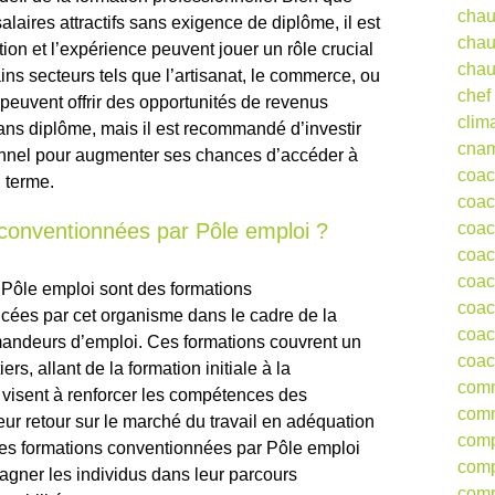
chau
salaires attractifs sans exigence de diplôme, il est
chau
ion et l’expérience peuvent jouer un rôle crucial
chau
ins secteurs tels que l’artisanat, le commerce, ou
chef
peuvent offrir des opportunités de revenus
clim
ans diplôme, mais il est recommandé d’investir
cna
nnel pour augmenter ses chances d’accéder à
coa
 terme.
coac
 conventionnées par Pôle emploi ?
coac
coac
coac
Pôle emploi sont des formations
coac
ncées par cet organisme dans le cadre de la
coac
mandeurs d’emploi. Ces formations couvrent un
coac
rs, allant de la formation initiale à la
comm
 visent à renforcer les compétences des
comm
eur retour sur le marché du travail en adéquation
comp
Les formations conventionnées par Pôle emploi
comp
agner les individus dans leur parcours
comp