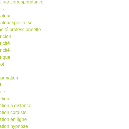
e par correspondance
es
ateur
ateur specialise
acité professionnelle
ricien
ricité
ricité
trique
oi
 formation
l
nce
ation
ation a distance
ation cordiste
ation en ligne
ation hypnose