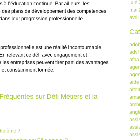
juin
ès à l’éducation continue. Par ailleurs, les
mai 
ce des plans de développement des compétences
avri
ans leur progression professionnelle.
Cat
ado
n professionnelle est une réalité incontournable
advf
En relevant ce défi avec engagement et
afpa
e les entreprises peuvent tirer parti des avantages
agen
e et constamment formée.
agen
aide
alte
réquentes sur Défi Métiers et la
ama
ambu
e
angl
assi
assi
diplôme ?
assi