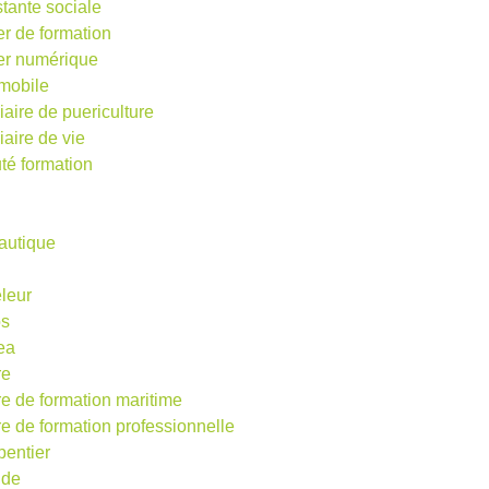
stante sociale
er de formation
ier numérique
mobile
iaire de puericulture
iaire de vie
té formation
autique
eleur
os
ea
re
re de formation maritime
re de formation professionnelle
pentier
ude