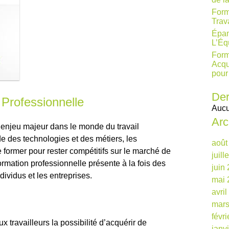
Form
Trav
Épan
L’Éq
Form
Acqu
pour
Der
 Professionnelle
Aucu
Arc
 enjeu majeur dans le monde du travail
de des technologies et des métiers, les
août
 former pour rester compétitifs sur le marché de
juill
ormation professionnelle présente à la fois des
juin
dividus et les entreprises.
mai 
avri
mars
févr
x travailleurs la possibilité d’acquérir de
janv