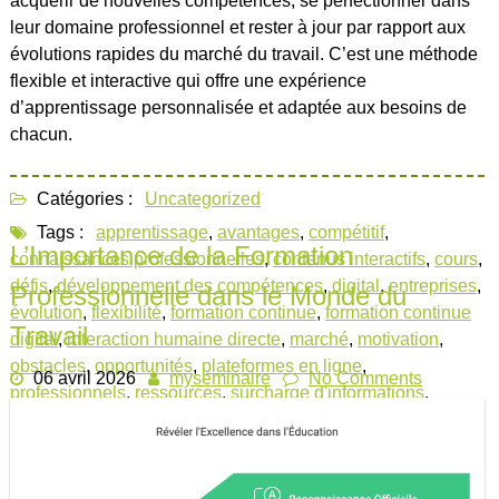
acquérir de nouvelles compétences, se perfectionner dans
leur domaine professionnel et rester à jour par rapport aux
évolutions rapides du marché du travail. C’est une méthode
flexible et interactive qui offre une expérience
d’apprentissage personnalisée et adaptée aux besoins de
chacun.
Catégories :
Uncategorized
Tags :
apprentissage
,
avantages
,
compétitif
,
L’Importance de la Formation
connaissances professionnelles
,
contenus interactifs
,
cours
,
défis
,
développement des compétences
,
digital
,
entreprises
,
Professionnelle dans le Monde du
évolution
,
flexibilité
,
formation continue
,
formation continue
Travail
digital
,
interaction humaine directe
,
marché
,
motivation
,
obstacles
,
opportunités
,
plateformes en ligne
,
06 avril 2026
myseminaire
No Comments
professionnels
,
ressources
,
surcharge d'informations
,
technologies numériques