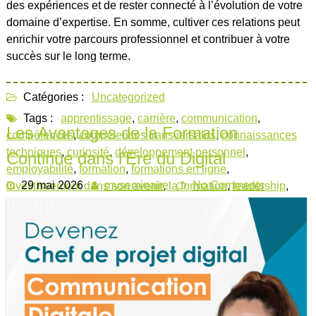
des expériences et de rester connecté à l’évolution de votre
domaine d’expertise. En somme, cultiver ces relations peut
enrichir votre parcours professionnel et contribuer à votre
succès sur le long terme.
Catégories :
Uncategorized
Tags :
apprentissage
,
carrière
,
communication
,
Les Avantages de la Formation
compétences
,
compétences transversales
,
connaissances
techniques
,
curiosité
,
développement personnel
,
Continue dans l’Ère du Digital
employabilité
,
formation
,
formations en ligne
,
29 mai 2026
myseminaire
No Comments
investissement dans son avenir
,
la formation
,
leadership
,
opportunités
,
ouverture au changement
,
performances au
travail
,
plein potentiel professionnel
,
résolution de
problèmes
,
réussite professionnelle