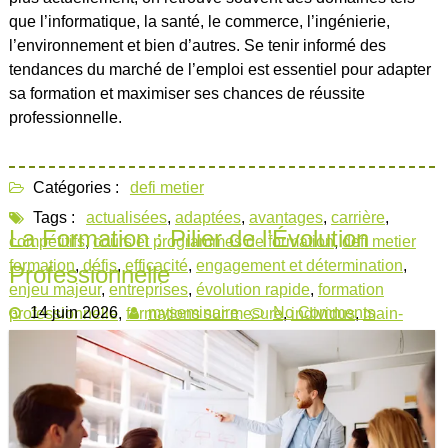
que l’informatique, la santé, le commerce, l’ingénierie,
l’environnement et bien d’autres. Se tenir informé des
tendances du marché de l’emploi est essentiel pour adapter
sa formation et maximiser ses chances de réussite
professionnelle.
Catégories :
defi metier
Tags :
actualisées
,
adaptées
,
avantages
,
carrière
,
La Formation : Pilier de l’Évolution
compétitifs
,
cours et programmes de formation
,
defi metier
formation
,
défis
,
efficacité
,
engagement et détermination
,
Professionnelle
enjeu majeur
,
entreprises
,
évolution rapide
,
formation
14 juin 2026
myseminaire
No Comments
professionnelle
,
formations sur mesure
,
individus
,
main-
d'œuvre qualifiée
,
marché de l'emploi
,
métiers
,
mise en
œuvre efficace
,
monde du travail
,
nouvelles compétences
,
opportunités
,
pertinentes formations proposées
,
plans de
développement des compétences
,
plateformes en ligne
,
productivité
,
solutions
,
spécialiser
,
technologies
,
travailleurs