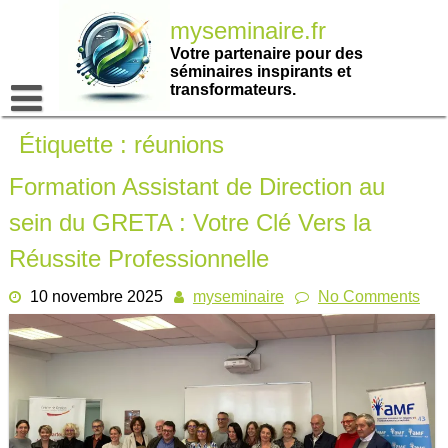
Passer
myseminaire.fr
au
contenu
Votre partenaire pour des
séminaires inspirants et
transformateurs.
Étiquette :
réunions
Formation Assistant de Direction au
sein du GRETA : Votre Clé Vers la
Réussite Professionnelle
10 novembre 2025
myseminaire
No Comments