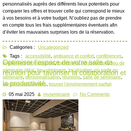
personnalisés auprès des différents lieux potentiels pour
comparer les offres et trouver celle qui correspond le mieux
à vos besoins et à votre budget. N’oubliez pas de prendre
en compte tous les frais supplémentaires éventuels afin
d’éviter les mauvaises surprises lors de la réservation.
Catégories :
Uncategorized
Tags :
accessibilité
,
ambiance et confort
,
conférences
,
Optimiser l’espace de votre salle de
événement professionnel
,
formations
,
infrastructure
,
lieu de
séminaire idéal
,
lieu séminaire
,
localisation
,
où partir en
réunion pour favoriser la collaboration et
séminaire
,
personnalisation
,
réunions
,
salle de séminaire
,
la productivité
services additionnels
,
trouver l'environnement parfait
05 mai 2025
myseminaire
No Comments