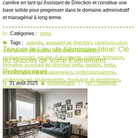
carrière en tant qu’Assistant de Direction et constitue une
base solide pour progresser dans le domaine administratif
et managérial à long terme.
Catégories :
greta
Tags :
agenda
,
assistant de direction
,
communication
Trouver le Lieu de Séminaire Idéal: Clé
interne
,
compétences
,
discrétion
,
documents
professionnels
,
équipe
,
événements
,
externe
,
formation
,
du Succès de Votre Événement
formation assistant de direction greta
,
gestion
,
greta
,
Professionnel
opportunités
,
organisationnelles
,
professionnalisme
,
professionnel
,
relationnelles
,
résolution de problèmes
,
31 août 2025
myseminaire
No Comments
réunions