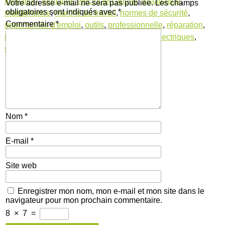
formation
,
formation électricien adulte
,
installation
,
Votre adresse e-mail ne sera pas publiée.
Les champs
obligatoires sont indiqués avec
*
maintenance
,
marché du travail
,
normes de sécurité
,
Commentaire
*
opportunités d'emploi
,
outils
,
professionnelle
,
réparation
,
résoudre problèmes électriques
,
schémas électriques
,
systèmes électriques
,
techniques
Nom
*
E-mail
*
Site web
Enregistrer mon nom, mon e-mail et mon site dans le
navigateur pour mon prochain commentaire.
8
×
7
=