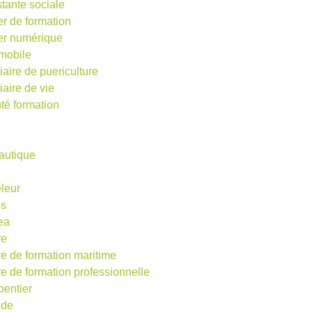
stante sociale
er de formation
ier numérique
mobile
iaire de puericulture
iaire de vie
té formation
autique
eleur
os
ea
re
re de formation maritime
re de formation professionnelle
pentier
ude