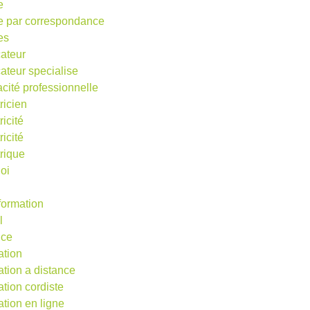
e
e par correspondance
es
ateur
ateur specialise
acité professionnelle
ricien
ricité
ricité
trique
oi
 formation
l
nce
ation
ation a distance
ation cordiste
ation en ligne