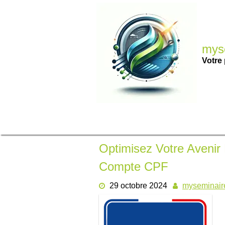
Passer
au
contenu
myse
Votre 
Optimisez Votre Avenir 
Compte CPF
29 octobre 2024
myseminair