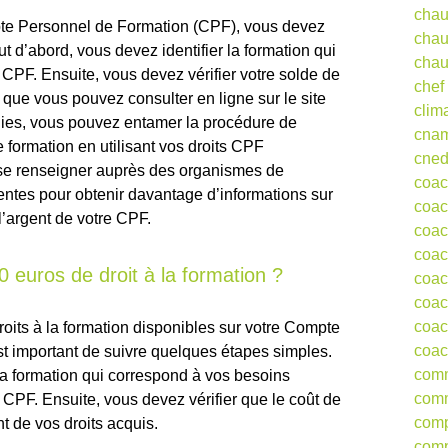
chau
mpte Personnel de Formation (CPF), vous devez
chau
t d’abord, vous devez identifier la formation qui
chau
u CPF. Ensuite, vous devez vérifier votre solde de
chef
 que vous pouvez consulter en ligne sur le site
clim
lies, vous pouvez entamer la procédure de
cna
formation en utilisant vos droits CPF
cne
 se renseigner auprès des organismes de
coa
entes pour obtenir davantage d’informations sur
coac
 l’argent de votre CPF.
coac
coac
euros de droit à la formation ?
coac
coac
coac
oits à la formation disponibles sur votre Compte
coac
st important de suivre quelques étapes simples.
comm
 la formation qui correspond à vos besoins
comm
u CPF. Ensuite, vous devez vérifier que le coût de
comp
t de vos droits acquis.
comp