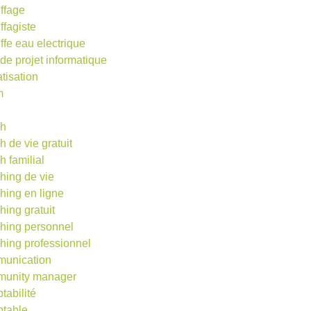
ffage
ffagiste
ffe eau electrique
 de projet informatique
atisation
m
d
ch
h de vie gratuit
h familial
hing de vie
hing en ligne
hing gratuit
hing personnel
hing professionnel
unication
unity manager
tabilité
table