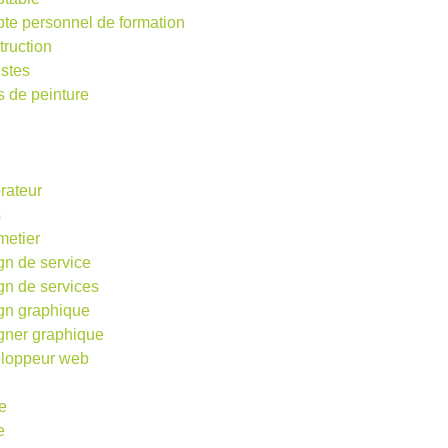
te personnel de formation
truction
istes
s de peinture
rateur
s
metier
gn de service
gn de services
gn graphique
gner graphique
loppeur web
e
e