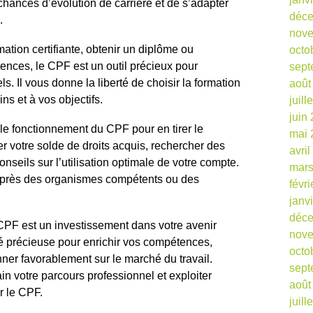
hances d’évolution de carrière et de s’adapter
déc
.
nov
ation certifiante, obtenir un diplôme ou
octo
nces, le CPF est un outil précieux pour
sept
s. Il vous donne la liberté de choisir la formation
août
ns et à vos objectifs.
juill
juin
 le fonctionnement du CPF pour en tirer le
mai 
er votre solde de droits acquis, rechercher des
avri
onseils sur l’utilisation optimale de votre compte.
mars
uprès des organismes compétents ou des
févr
janv
déc
e CPF est un investissement dans votre avenir
nov
té précieuse pour enrichir vos compétences,
octo
nner favorablement sur le marché du travail.
sept
n votre parcours professionnel et exploiter
août
r le CPF.
juill