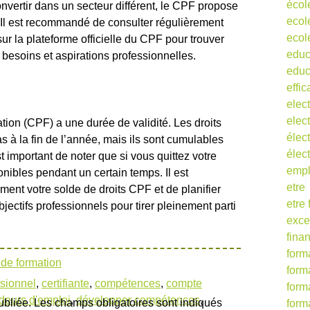
écol
onvertir dans un secteur différent, le CPF propose
ecol
Il est recommandé de consulter régulièrement
ecol
sur la plateforme officielle du CPF pour trouver
educ
 besoins et aspirations professionnelles.
educ
effic
elect
elect
ion (CPF) a une durée de validité. Les droits
élect
s à la fin de l’année, mais ils sont cumulables
élec
 important de noter que si vous quittez votre
empl
onibles pendant un certain temps. Il est
etre
ent votre solde de droits CPF et de planifier
etre
jectifs professionnels pour tirer pleinement parti
exce
fina
form
de formation
form
ssionnel
,
certifiante
,
compétences
,
compte
form
eurs d'emploi
,
développer compétences
,
ubliée.
Les champs obligatoires sont indiqués
form