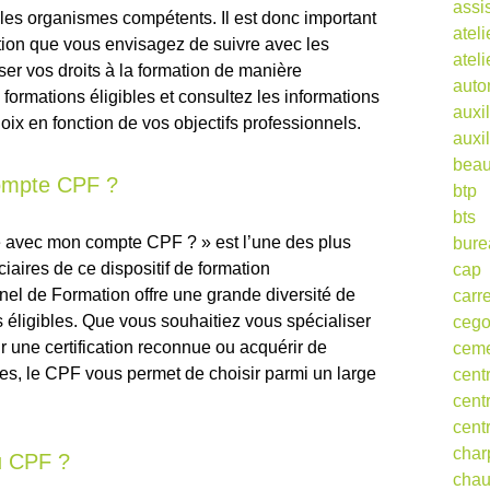
assi
r les organismes compétents. Il est donc important
ateli
mation que vous envisagez de suivre avec les
atel
iser vos droits à la formation de manière
auto
ormations éligibles et consultez les informations
auxil
hoix en fonction de vos objectifs professionnels.
auxil
beau
compte CPF ?
btp
bts
re avec mon compte CPF ? » est l’une des plus
bure
aires de ce dispositif de formation
cap
el de Formation offre une grande diversité de
carr
s éligibles. Que vous souhaitiez vous spécialiser
ceg
 une certification reconnue ou acquérir de
cem
s, le CPF vous permet de choisir parmi un large
cent
cent
cent
char
u CPF ?
cha