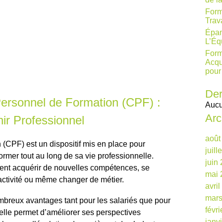
Form
Trav
Épan
L’Éq
Form
Acqu
pour
Der
ersonnel de Formation (CPF) :
Aucu
Arc
nir Professionnel
août
CPF) est un dispositif mis en place pour
juill
ormer tout au long de sa vie professionnelle.
juin
vent acquérir de nouvelles compétences, se
mai 
activité ou même changer de métier.
avri
mars
mbreux avantages tant pour les salariés que pour
févr
elle permet d’améliorer ses perspectives
janv