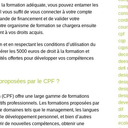
 la formation adéquate, vous pouvez entamer les
comp
Il vous suffit de vous connecter à votre compte
cons
ande de financement et de valider votre
cord
 Votre organisme de formation se chargera ensuite
cour
t à vos droits acquis.
cpf
cqp
 et en respectant les conditions d’utilisation du
cqps
rer les 5000 euros de droit à la formation et
deco
ités offertes pour développer vos compétences
dee
defi 
desi
 proposées par le CPF ?
desi
desi
desi
 (CPF) offre une large gamme de formations
deve
tifs professionnels. Les formations proposées par
dif
de domaines tels que le management, les langues
dron
, le développement personnel, et bien d’autres
ecol
ir de nouvelles compétences, obtenir une