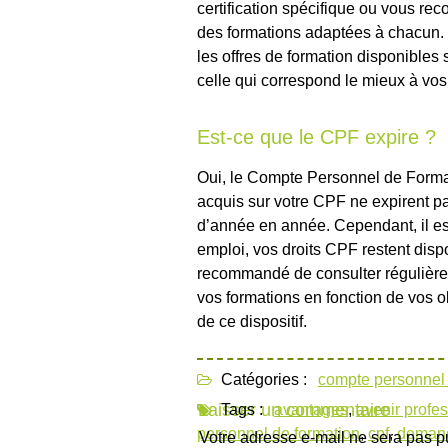
certification spécifique ou vous rec
des formations adaptées à chacun. 
les offres de formation disponibles 
celle qui correspond le mieux à vos
Est-ce que le CPF expire ?
Oui, le Compte Personnel de Format
acquis sur votre CPF ne expirent pa
d’année en année. Cependant, il est
emploi, vos droits CPF restent disp
recommandé de consulter régulièrem
vos formations en fonction de vos ob
de ce dispositif.
Catégories :
compte personnel 
Laisser un commentaire
Tags :
avantages
,
avenir profe
personnel de formation
,
cpf
,
demand
Votre adresse e-mail ne sera pas p