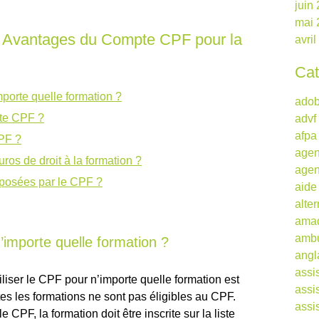
juin
mai 
les Avantages du Compte CPF pour la
avri
Cat
mporte quelle formation ?
ado
pte CPF ?
advf
afpa
PF ?
agen
os de droit à la formation ?
agen
oposées par le CPF ?
aide
alte
ama
ambu
n’importe quelle formation ?
angl
assi
tiliser le CPF pour n’importe quelle formation est
assi
es les formations ne sont pas éligibles au CPF.
assi
 CPF, la formation doit être inscrite sur la liste