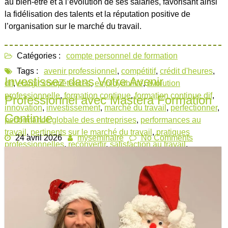
au bien-être et à l’évolution de ses salariés, favorisant ainsi
la fidélisation des talents et la réputation positive de
l’organisation sur le marché du travail.
Catégories :
compte personnel de formation
Tags :
avenir professionnel
,
compétitif
,
crédit d'heures
,
Investissez dans Votre Avenir
dif
,
élargir compétences
,
employabilité
,
évolution
professionnelle
,
formation continue
,
formation continue dif
,
Professionnel avec Mastera Formation
innovation
,
investissement
,
marché du travail
,
perfectionner
,
Continue
performance globale des entreprises
,
performances au
travail
,
pertinents sur le marché du travail
,
pratiques
24 avril 2026
myseminaire
No Comments
professionnelles
,
reconvertir
,
satisfaction au travail
,
technologies