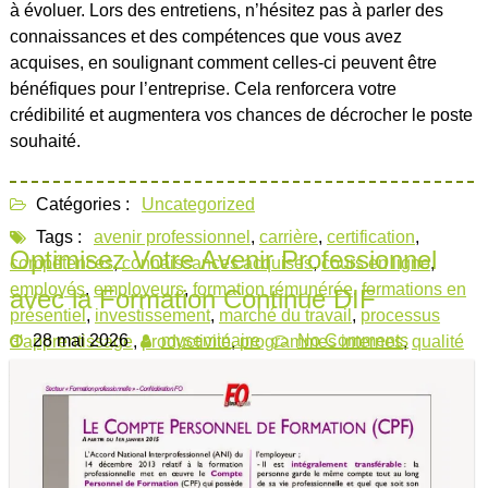
à évoluer. Lors des entretiens, n’hésitez pas à parler des
connaissances et des compétences que vous avez
acquises, en soulignant comment celles-ci peuvent être
bénéfiques pour l’entreprise. Cela renforcera votre
crédibilité et augmentera vos chances de décrocher le poste
souhaité.
Catégories :
Uncategorized
Tags :
avenir professionnel
,
carrière
,
certification
,
Optimisez Votre Avenir Professionnel
compétences
,
connaissances acquises
,
cours en ligne
,
employés
,
employeurs
,
formation rémunérée
,
formations en
avec la Formation Continue DIF
présentiel
,
investissement
,
marché du travail
,
processus
28 mai 2026
myseminaire
No Comments
d'apprentissage
,
productivité
,
programmes internes
,
qualité
du travail
,
satisfaction des employés
,
séminaires
spécialisés
,
types de formations rémunérées