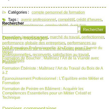
Catégories :
compte personnel de formation
Tags :
avenir professionnel
,
compétitif
,
crédit d'heures
,
Rechercher
dif
,
élargir compétences
,
employabilité
,
évolution
Rechercher
professionnelle
,
formation continue
,
formation continue dif
,
Derniers messages
innovation
,
investissement
,
marché du travail
,
perfectionner
,
performance globale des entreprises
,
performances au
Défi Formation Professionnelle: Un Enjeu pour l’Avenir du
travail
,
pertinents sur le marché du travail
,
pratiques
Métier
professionnelles
,
reconvertir
,
satisfaction au travail
,
Formation de Boucher : Maîtrisez l’Art de la Viande avec
technologies
Passion
Formation Ébéniste : Maîtrisez l’Art du Travail du Bois de A
à Z
Épanouissement Professionnel : L’Équilibre entre Métier et
Formation
Formation de Peintre en Bâtiment : Acquérir les
Compétences Essentielles pour un Métier Créatif et
Technique
Derniers commentaires