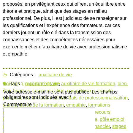
proposés, en privilégiant ceux qui offrent un équilibre entre
théorie et pratique, ainsi que des stages en milieu
professionnel. De plus, il est judicieux de se renseigner sur
les qualifications et l’expérience des formateurs, car ces
derniers jouent un rôle clé dans la transmission des
connaissances et des compétences nécessaires pour
exercer le métier d’auxiliaire de vie avec professionnalisme
et empathie.
Catégories :
auxiliaire de vie
Laisser un commentaire
Tags :
auxiliaire de vie
,
auxiliaire de vie formation
,
bien-
être
,
bourses
,
communication
,
compétences
,
compte
Votre adresse e-mail ne sera pas publiée.
Les champs
obligatoires sont indiqués avec
*
personnel de formation cpf
,
contrats de professionnalisation
,
Commentaire
*
dignité
,
durée de la formation
,
empathie
,
formations
continues financement
,
gestes de premiers secours
,
hygiène professionnalisme
,
intimité
,
patience
,
pôle emploi
,
programme de formation
,
sécurité
,
soutien financier
,
stages