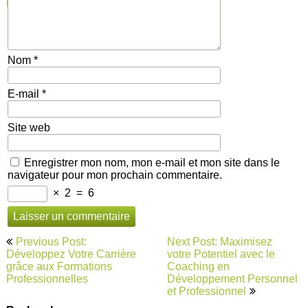
pratiques
Nom
*
E-mail
*
Site web
Enregistrer mon nom, mon e-mail et mon site dans le
navigateur pour mon prochain commentaire.
×
2
=
6
Navigation
Previous Post:
Next Post: Maximisez
de
Développez Votre Carrière
votre Potentiel avec le
grâce aux Formations
Coaching en
l’article
Professionnelles
Développement Personnel
et Professionnel