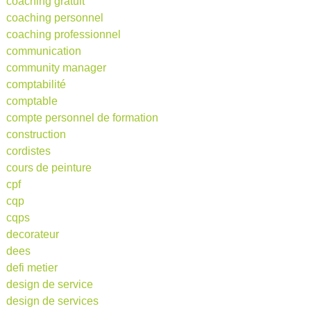
coaching gratuit
coaching personnel
coaching professionnel
communication
community manager
comptabilité
comptable
compte personnel de formation
construction
cordistes
cours de peinture
cpf
cqp
cqps
decorateur
dees
defi metier
design de service
design de services