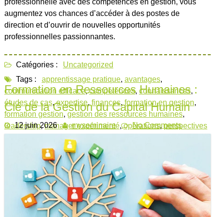
professionnelle avec des compétences en gestion, vous
augmentez vos chances d’accéder à des postes de
direction et d’ouvrir de nouvelles opportunités
professionnelles passionnantes.
Catégories :
Uncategorized
Tags :
apprentissage pratique
,
avantages
,
Formation en Ressources Humaines :
communication efficace
,
compétences
,
connaissances
,
études de cas
,
expertise
,
finances
,
formation en gestion
,
Clé de la Gestion du Capital Humain
formation gestion
,
gestion des ressources humaines
,
12 juin 2026
myseminaire
No Comments
leadership
,
manager expérimenté
,
opérations
,
perspectives
professionnelles
,
prise de décision
,
professionnels
,
projets
collaboratifs
,
simulations