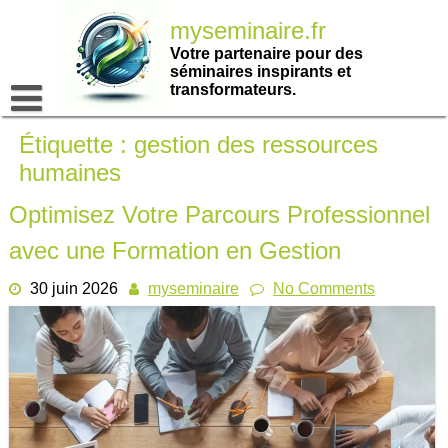
Passer
myseminaire.fr
au
contenu
Votre partenaire pour des
séminaires inspirants et
transformateurs.
Étiquette :
gestion des ressources
humaines
Optimisez Votre Parcours Professionnel
avec une Formation en Gestion
30 juin 2026
myseminaire
No Comments