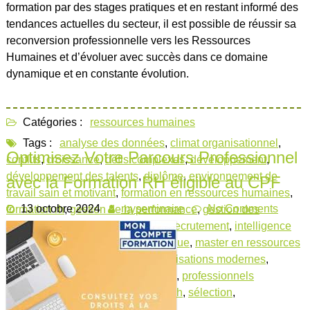
formation par des stages pratiques et en restant informé des
tendances actuelles du secteur, il est possible de réussir sa
reconversion professionnelle vers les Ressources
Humaines et d’évoluer avec succès dans ce domaine
dynamique et en constante évolution.
Catégories :
ressources humaines
Tags :
analyse des données
,
climat organisationnel
,
Optimisez Votre Parcours Professionnel
conflits
,
croissance
,
défis complexes
,
développement
,
développement des talents
,
diplôme
,
environnement de
avec la Formation RH éligible au CPF
travail sain et motivant
,
formation en ressources humaines
,
13 octobre 2024
myseminaire
No Comments
formation rh
,
gestion de la performance
,
gestion des
ressources humaines
,
gestion du recrutement
,
intelligence
artificielle
,
investissement stratégique
,
master en ressources
humaines
,
monde du travail
,
organisations modernes
,
politiques et pratiques
,
productivité
,
professionnels
qualifiés
,
rétention des employés
,
rh
,
sélection
,
transformation digitale