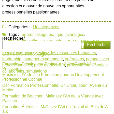
direction et d’ouvrir de nouvelles opportunités
professionnelles passionnantes.
Catégories :
Uncategorized
Tags :
apprentissage pratique
,
avantages
,
Rechercher
communication efficace
,
compétences
,
connaissances
,
Rechercher
études de cas
,
expertise
,
finances
,
formation en gestion
,
Derniers messages
formation gestion
,
gestion des ressources humaines
,
leadership
,
manager expérimenté
,
opérations
,
perspectives
Formation Dessinateur Projeteur : Allier Créativité et
professionnelles
,
prise de décision
,
professionnels
,
projets
Précision
collaboratifs
,
simulations
Maximiser l’Aide à la Formation pour un Développement
Professionnel Optimal
Défi Formation Professionnelle: Un Enjeu pour l’Avenir du
Métier
Formation de Boucher : Maîtrisez l’Art de la Viande avec
Passion
Formation Ébéniste : Maîtrisez l’Art du Travail du Bois de A
à Z