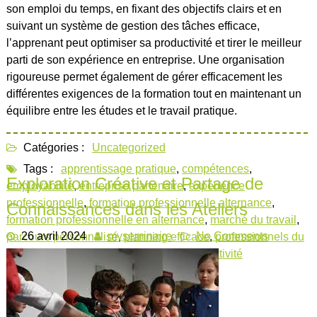
son emploi du temps, en fixant des objectifs clairs et en
suivant un système de gestion des tâches efficace,
l’apprenant peut optimiser sa productivité et tirer le meilleur
parti de son expérience en entreprise. Une organisation
rigoureuse permet également de gérer efficacement les
différentes exigences de la formation tout en maintenant un
équilibre entre les études et le travail pratique.
Catégories :
Uncategorized
Tags :
apprentissage pratique
,
compétences
,
Exploration Créative et Partage de
employabilité
,
entreprise partenaire
,
expérience
professionnelle
,
formation professionnelle alternance
,
Connaissances dans les Ateliers
formation professionnelle en alternance
,
marché du travail
,
26 avril 2024
myseminaire
No Comments
parcours personnalisé
,
planning efficace
,
professionnels du
secteur
,
réseau professionnel
,
secteur d'activité