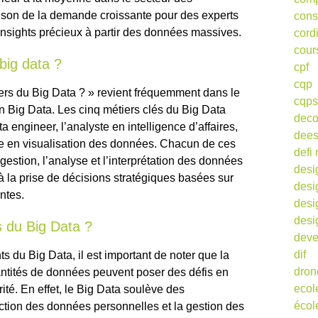
aison de la demande croissante pour des experts
cons
 insights précieux à partir des données massives.
cord
cour
big data ?
cpf
cqp
iers du Big Data ? » revient fréquemment dans le
cqps
n Big Data. Les cinq métiers clés du Big Data
deco
a engineer, l’analyste en intelligence d’affaires,
dee
iste en visualisation des données. Chacun de ces
defi 
 gestion, l’analyse et l’interprétation des données
desi
 à la prise de décisions stratégiques basées sur
desi
ntes.
desi
desi
s du Big Data ?
deve
dif
s du Big Data, il est important de noter que la
dron
antités de données peuvent poser des défis en
ecol
rité. En effet, le Big Data soulève des
écol
ction des données personnelles et la gestion des