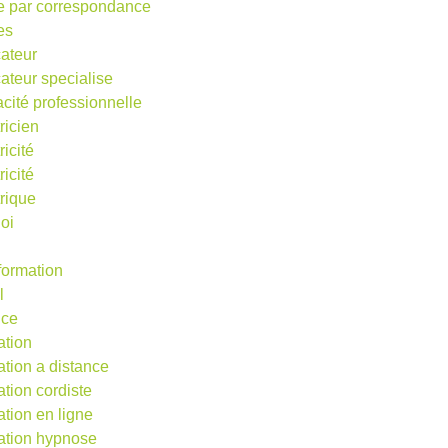
e par correspondance
es
ateur
ateur specialise
acité professionnelle
ricien
ricité
ricité
trique
oi
 formation
l
nce
ation
ation a distance
ation cordiste
ation en ligne
ation hypnose