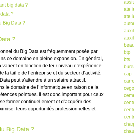
assi
ant big data ?
ateli
 data ?
atel
u Big Data ?
auto
auxil
auxil
Data ?
beau
sionnel du Big Data est fréquemment posée par
btp
ans ce domaine en pleine expansion. En général,
bts
a varient en fonction de leur niveau d’expérience,
bure
a taille de l’entreprise et du secteur d’activité.
cap
ta peut s’attendre à un salaire attractif,
carr
s le domaine de l’informatique en raison de la
ceg
ences pointues. Il est donc important pour ceux
cem
se former continuellement et d’acquérir des
cent
miser leurs opportunités professionnelles et
cent
cent
char
du Big Data ?
cha