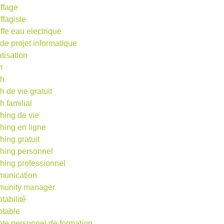
ffage
ffagiste
ffe eau electrique
 de projet informatique
atisation
m
ch
h de vie gratuit
h familial
hing de vie
hing en ligne
hing gratuit
hing personnel
hing professionnel
unication
unity manager
tabilité
table
te personnel de formation