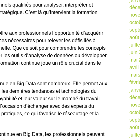
nels qualifiés pour analyser, interpréter et
déc
atégique. C’est là qu’intervient la formation
nov
octo
sept
ffre aux professionnels l’opportunité d’acquérir
août
s nécessaires pour relever les défis liés à
juill
elle. Que ce soit pour comprendre les concepts
juin
r les outils d’analyse de données ou développer
mai 
formation continue joue un rôle crucial dans le
avri
mars
févr
inue en Big Data sont nombreux. Elle permet aux
janv
c les dernières tendances et technologies du
déc
abilité et leur valeur sur le marché du travail.
nov
e l’occasion d’échanger avec des experts du
octo
ratiques, ce qui favorise le réseautage et la
sept
août
ontinue en Big Data, les professionnels peuvent
juill