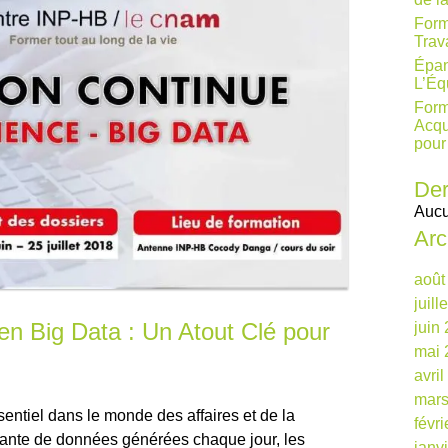
Form
Trav
Épan
L’Éq
Form
Acqu
pour
Der
Aucu
Arc
août
juill
en Big Data : Un Atout Clé pour
juin
mai 
avri
mars
sentiel dans le monde des affaires et de la
févr
ssante de données générées chaque jour, les
janv