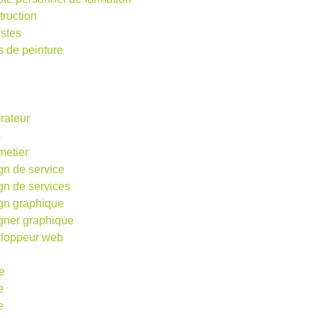
truction
istes
s de peinture
rateur
s
metier
gn de service
gn de services
gn graphique
gner graphique
loppeur web
e
e
e