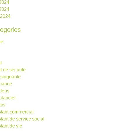
 2024
2024
l 2024
egories
be
t
t de securite
 soignante
rnance
deus
lancier
ais
stant commercial
stant de service social
stant de vie