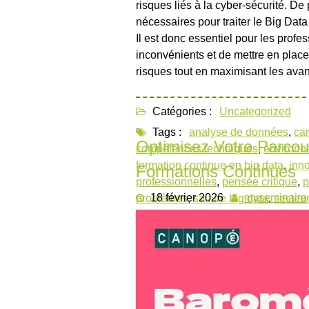
risques liés à la cyber-sécurité. De p
nécessaires pour traiter le Big Data
Il est donc essentiel pour les prof
inconvénients et de mettre en plac
risques tout en maximisant les ava
Catégories :
Uncategorized
Tags :
analyse de données
,
car
Optimisez Votre Parcou
compétences techniques
,
environn
formation continue en big data
,
inn
Formations Continues
professionnelles
,
pensée critique
,
p
18 février 2026
myseminaire
problèmes
,
salaire big data
,
secteur