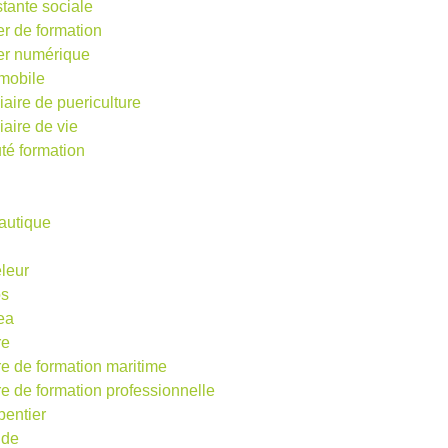
stante sociale
er de formation
ier numérique
mobile
iaire de puericulture
iaire de vie
té formation
autique
eleur
os
ea
re
re de formation maritime
re de formation professionnelle
pentier
ude