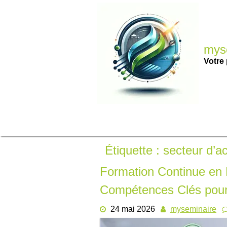
Passer
au
contenu
myse
Votre 
Étiquette :
secteur d’ac
Formation Continue en B
Compétences Clés pour
24 mai 2026
myseminaire