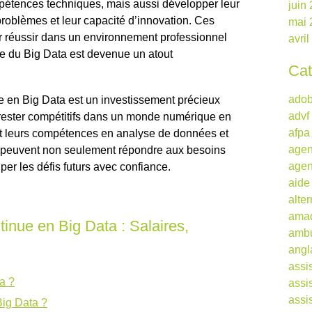
pétences techniques, mais aussi développer leur
juin
 problèmes et leur capacité d’innovation. Ces
mai 
r réussir dans un environnement professionnel
avri
se du Big Data est devenue un atout
Cat
ado
ue en Big Data est un investissement précieux
advf
 rester compétitifs dans un monde numérique en
afpa
t leurs compétences en analyse de données et
agen
ls peuvent non seulement répondre aux besoins
agen
per les défis futurs avec confiance.
aide
alte
ama
inue en Big Data : Salaires,
ambu
angl
assi
ta ?
assi
assi
Big Data ?