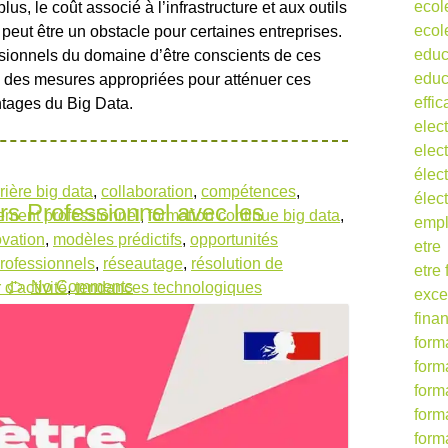
ecol
lus, le coût associé à l’infrastructure et aux outils
ecol
 peut être un obstacle pour certaines entreprises.
educ
essionnels du domaine d’être conscients de ces
educ
e des mesures appropriées pour atténuer ces
effic
ntages du Big Data.
elect
elect
élect
rière big data
,
collaboration
,
compétences
,
élec
rs Professionnel avec les
ement professionnel
,
formation continue big data
,
empl
ovation
,
modèles prédictifs
,
opportunités
etre
rofessionnels
,
réseautage
,
résolution de
etre
No Comments
 d'activité
,
tendances technologiques
exce
fina
form
form
form
form
form