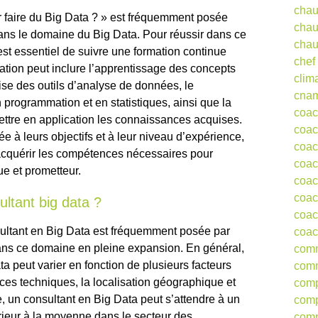
chau
r faire du Big Data ? » est fréquemment posée
chau
dans le domaine du Big Data. Pour réussir dans ce
chau
est essentiel de suivre une formation continue
chef
ation peut inclure l’apprentissage des concepts
clim
ise des outils d’analyse de données, le
cna
rogrammation et en statistiques, ainsi que la
coa
ettre en application les connaissances acquises.
coac
e à leurs objectifs et à leur niveau d’expérience,
coac
acquérir les compétences nécessaires pour
coac
e et prometteur.
coac
coac
ultant big data ?
coac
nsultant en Big Data est fréquemment posée par
coac
ans ce domaine en pleine expansion. En général,
comm
ta peut varier en fonction de plusieurs facteurs
comm
ces techniques, la localisation géographique et
comp
e, un consultant en Big Data peut s’attendre à un
comp
érieur à la moyenne dans le secteur des
comp