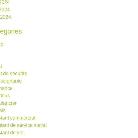
 2024
2024
l 2024
egories
be
t
t de securite
 soignante
rnance
deus
lancier
ais
stant commercial
stant de service social
stant de vie