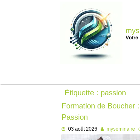
Passer
au
contenu
myse
Votre 
Étiquette :
passion
Formation de Boucher : 
Passion
03 août 2026
myseminaire