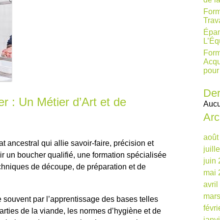
Form
Trav
Épan
L’Éq
Form
Acqu
pour
Der
 : Un Métier d’Art et de
Aucu
Arc
août
 ancestral qui allie savoir-faire, précision et
juill
r un boucher qualifié, une formation spécialisée
juin
techniques de découpe, de préparation et de
mai 
avri
mars
souvent par l’apprentissage des bases telles
févr
 parties de la viande, les normes d’hygiène et de
janv