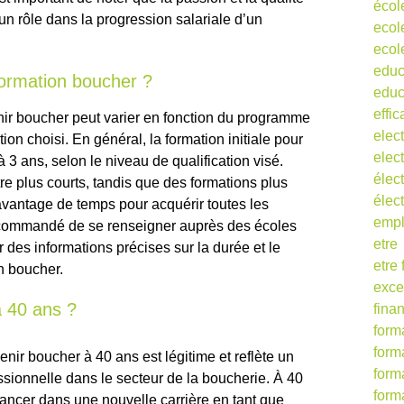
écol
un rôle dans la progression salariale d’un
ecol
ecol
educ
ormation boucher ?
educ
effic
nir boucher peut varier en fonction du programme
elect
ion choisi. En général, la formation initiale pour
elect
 3 ans, selon le niveau de qualification visé.
élect
e plus courts, tandis que des formations plus
élec
vantage de temps pour acquérir toutes les
empl
ecommandé de se renseigner auprès des écoles
etre
 des informations précises sur la durée et le
etre
n boucher.
exce
 40 ans ?
fina
form
form
ir boucher à 40 ans est légitime et reflète un
form
ssionnelle dans le secteur de la boucherie. À 40
form
e lancer dans une nouvelle carrière en tant que