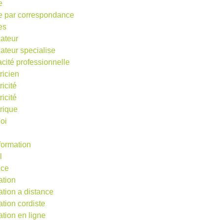
e
e par correspondance
es
ateur
ateur specialise
acité professionnelle
ricien
ricité
ricité
trique
oi
 formation
l
nce
ation
ation a distance
ation cordiste
ation en ligne