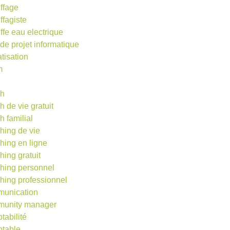
ffage
ffagiste
ffe eau electrique
 de projet informatique
atisation
m
d
ch
h de vie gratuit
h familial
hing de vie
hing en ligne
hing gratuit
hing personnel
hing professionnel
unication
unity manager
tabilité
table