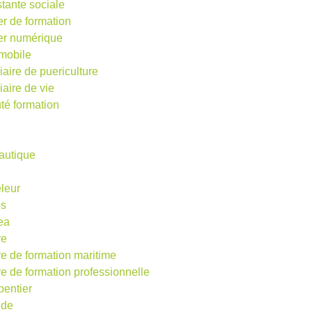
stante sociale
er de formation
ier numérique
mobile
iaire de puericulture
iaire de vie
té formation
autique
eleur
os
ea
re
re de formation maritime
re de formation professionnelle
pentier
ude