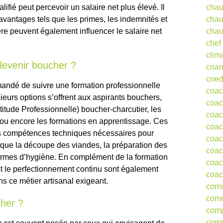
fié peut percevoir un salaire net plus élevé. Il
chau
 avantages tels que les primes, les indemnités et
chau
ière peuvent également influencer le salaire net
chau
chef
clim
 devenir boucher ?
cna
cne
mandé de suivre une formation professionnelle
coa
ieurs options s’offrent aux aspirants bouchers,
coac
itude Professionnelle) boucher-charcutier, les
coac
ou encore les formations en apprentissage. Ces
coac
es compétences techniques nécessaires pour
coac
s que la découpe des viandes, la préparation des
coac
normes d’hygiène. En complément de la formation
coac
 et le perfectionnement continu sont également
coac
ns ce métier artisanal exigeant.
comm
comm
cher ?
comp
comp