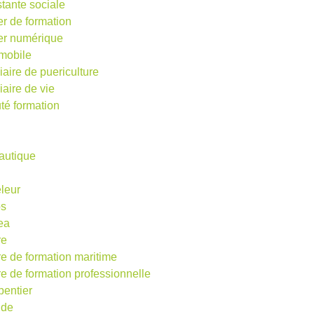
stante sociale
er de formation
ier numérique
mobile
iaire de puericulture
iaire de vie
té formation
autique
eleur
os
ea
re
re de formation maritime
re de formation professionnelle
pentier
ude