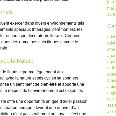
juin
mai 
nnels
avri
euvent exercer dans divers environnements tels
Cat
énements spéciaux (mariages, cérémonies), les
ller en tant que décorateurs floraux. Certains
ado
r dans des domaines spécifiques comme le
advf
rain.
afpa
agen
vec la Nature
agen
aide
er de fleuriste permet également aux
alte
ect avec la nature et ses cycles saisonniers.
ama
vorise un sentiment de bien-être et apporte une
ambu
 le respect de l’environnement est essentiel.
angl
assi
iste offre une opportunité unique d’allier passion,
assi
 où chaque bouquet devient une oeuvre d’art
assi
tidien n’est pas seulement un travail, c’est une