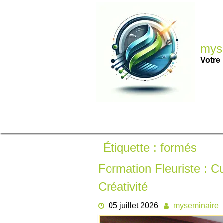
Passer
au
contenu
myse
Votre 
Étiquette :
formés
Formation Fleuriste : Cu
Créativité
05 juillet 2026
myseminaire