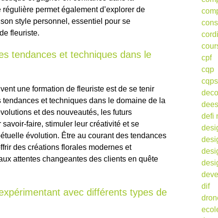
e régulière permet également d’explorer de
comp
 son style personnel, essentiel pour se
cons
e fleuriste.
cord
cour
res tendances et techniques dans le
cpf
cqp
cqps
vent une formation de fleuriste est de se tenir
deco
 tendances et techniques dans le domaine de la
dee
s évolutions et des nouveautés, les futurs
defi 
savoir-faire, stimuler leur créativité et se
desi
tuelle évolution. Être au courant des tendances
desi
frir des créations florales modernes et
desi
 aux attentes changeantes des clients en quête
desi
deve
dif
 expérimentant avec différents types de
dron
ecol