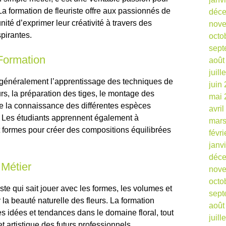
. La formation de fleuriste offre aux passionnés de
déc
unité d’exprimer leur créativité à travers des
nov
spirantes.
octo
sept
Formation
août
juill
 généralement l’apprentissage des techniques de
juin
urs, la préparation des tiges, le montage des
mai 
e la connaissance des différentes espèces
avri
es. Les étudiants apprennent également à
mars
t formes pour créer des compositions équilibrées
févr
janv
déc
 Métier
nov
octo
tiste qui sait jouer avec les formes, les volumes et
sept
 la beauté naturelle des fleurs. La formation
août
s idées et tendances dans le domaine floral, tout
juill
 artistique des futurs professionnels.