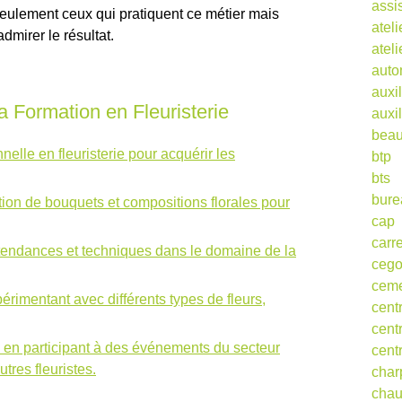
assi
 seulement ceux qui pratiquent ce métier mais
ateli
dmirer le résultat.
atel
auto
auxil
a Formation en Fleuristerie
auxil
beau
elle en fleuristerie pour acquérir les
btp
bts
bure
tion de bouquets et compositions florales pour
cap
carr
 tendances et techniques dans le domaine de la
ceg
cem
érimentant avec différents types de fleurs,
cent
cent
l en participant à des événements du secteur
cent
utres fleuristes.
char
cha