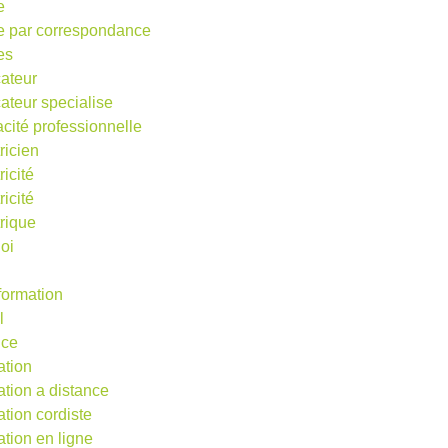
e
e par correspondance
es
ateur
ateur specialise
acité professionnelle
ricien
ricité
ricité
trique
oi
 formation
l
nce
ation
ation a distance
ation cordiste
ation en ligne