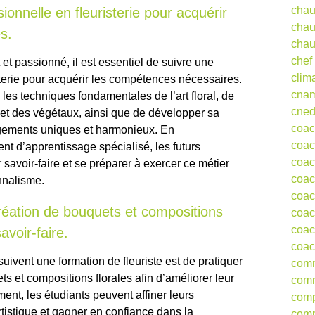
chau
ionnelle en fleuristerie pour acquérir
chau
s.
chau
chef
et passionné, il est essentiel de suivre une
clim
sterie pour acquérir les compétences nécessaires.
cna
les techniques fondamentales de l’art floral, de
cne
s et des végétaux, ainsi que de développer sa
coa
ngements uniques et harmonieux. En
coac
t d’apprentissage spécialisé, les futurs
coac
r savoir-faire et se préparer à exercer ce métier
coac
nnalisme.
coac
création de bouquets et compositions
coac
coac
avoir-faire.
coac
uivent une formation de fleuriste est de pratiquer
comm
s et compositions florales afin d’améliorer leur
comm
ent, les étudiants peuvent affiner leurs
comp
tistique et gagner en confiance dans la
comp