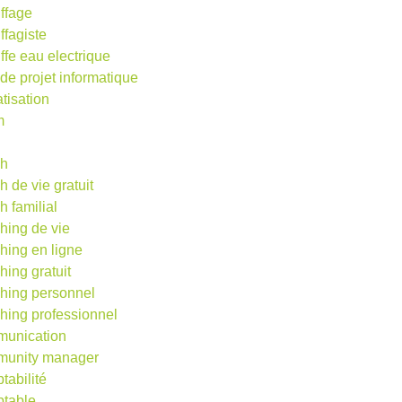
ffage
ffagiste
ffe eau electrique
 de projet informatique
atisation
m
d
ch
h de vie gratuit
h familial
hing de vie
hing en ligne
hing gratuit
hing personnel
hing professionnel
unication
unity manager
tabilité
table