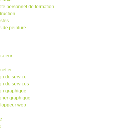
te personnel de formation
truction
istes
s de peinture
rateur
s
metier
gn de service
gn de services
gn graphique
gner graphique
loppeur web
e
e