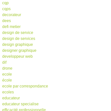
cqp
cqps
decorateur
dees
defi metier
design de service
design de services
design graphique
designer graphique
developpeur web
dif
drone
ecole
école
ecole par correspondance
ecoles
educateur
educateur specialise
efficacité professionnelle