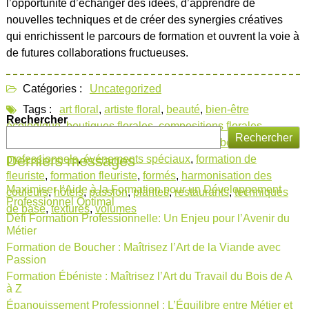
l’opportunité d’échanger des idées, d’apprendre de
nouvelles techniques et de créer des synergies créatives
qui enrichissent le parcours de formation et ouvrent la voie à
de futures collaborations fructueuses.
Catégories :
Uncategorized
Tags :
art floral
,
artiste floral
,
beauté
,
bien-être
Rechercher
écologique
,
boutiques florales
,
compositions florales
,
Rechercher
contrastes
,
créativité
,
cycles saisonniers
,
débouchés
Derniers messages
professionnels
,
événements spéciaux
,
formation de
fleuriste
,
formation fleuriste
,
formés
,
harmonisation des
Maximiser l’Aide à la Formation pour un Développement
couleurs
,
hôtels
,
passion
,
plantes
,
restaurants
,
techniques
Professionnel Optimal
de base
,
textures
,
volumes
Défi Formation Professionnelle: Un Enjeu pour l’Avenir du
Métier
Formation de Boucher : Maîtrisez l’Art de la Viande avec
Passion
Formation Ébéniste : Maîtrisez l’Art du Travail du Bois de A
à Z
Épanouissement Professionnel : L’Équilibre entre Métier et