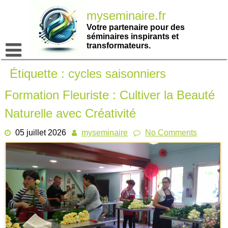
Passer
myseminaire.fr
au
contenu
Votre partenaire pour des
séminaires inspirants et
transformateurs.
Étiquette :
cycles saisonniers
Formation Fleuriste : Cultiver la Beauté
Naturelle avec Créativité
05 juillet 2026
myseminaire
No Comments