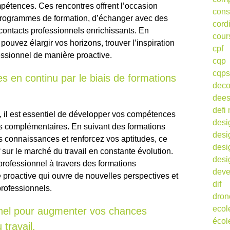
étences. Ces rencontres offrent l’occasion
cons
rogrammes de formation, d’échanger avec des
cord
contacts professionnels enrichissants. En
cour
ouvez élargir vos horizons, trouver l’inspiration
cpf
fessionnel de manière proactive.
cqp
cqps
en continu par le biais de formations
deco
dee
defi 
, il est essentiel de développer vos compétences
desi
ns complémentaires. En suivant des formations
desi
s connaissances et renforcez vos aptitudes, ce
desi
 sur le marché du travail en constante évolution.
desi
rofessionnel à travers des formations
deve
proactive qui ouvre de nouvelles perspectives et
dif
professionnels.
dron
ecol
nel pour augmenter vos chances
écol
travail.