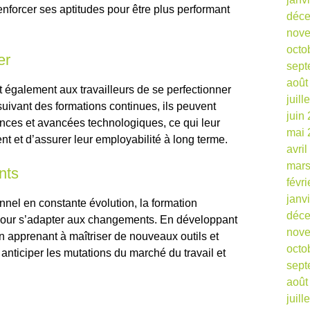
nforcer ses aptitudes pour être plus performant
déc
nov
octo
er
sept
août
 également aux travailleurs de se perfectionner
juill
uivant des formations continues, ils peuvent
juin
dances et avancées technologiques, ce qui leur
mai 
t et d’assurer leur employabilité à long terme.
avri
mars
nts
févr
janv
nel en constante évolution, la formation
déc
 pour s’adapter aux changements. En développant
nov
 apprenant à maîtriser de nouveaux outils et
octo
anticiper les mutations du marché du travail et
sept
août
juill