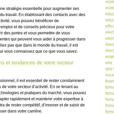
ecol
ecol
une stratégie essentielle pour augmenter ses
educ
u travail. En établissant des contacts avec des
educ
ctivité, vous pouvez bénéficier de
effic
emploi et de conseils précieux pour votre
elect
rir des portes et vous permettre de vous
elect
entes qui peuvent vous aider à progresser dans
élect
iez pas que dans le monde du travail, il est
élec
qui vous connaissez que ce que vous savez.
empl
ns et tendances de votre secteur
etre
etre
exce
sionnel, il est essentiel de rester constamment
fina
 de votre secteur d’activité. En se tenant au
form
chnologies et pratiques du marché, vous pouvez
form
pter rapidement et maintenir votre expertise à
form
tra de rester compétitif, d’innover et de saisir de
form
ser dans votre carrière.
form