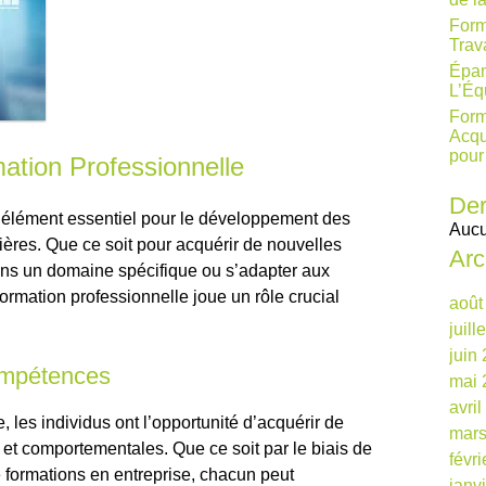
Form
Trav
Épan
L’Éq
Form
Acqu
pour
ation Professionnelle
Der
n élément essentiel pour le développement des
Aucu
ières. Que ce soit pour acquérir de nouvelles
Arc
ans un domaine spécifique ou s’adapter aux
formation professionnelle joue un rôle crucial
août
juill
juin
ompétences
mai 
avri
, les individus ont l’opportunité d’acquérir de
mars
t comportementales. Que ce soit par le biais de
févr
 formations en entreprise, chacun peut
janv