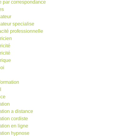
e par correspondance
es
ateur
ateur specialise
acité professionnelle
ricien
ricité
ricité
trique
oi
 formation
l
nce
ation
ation a distance
ation cordiste
ation en ligne
ation hypnose