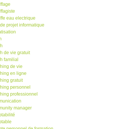
ffage
ffagiste
ffe eau electrique
 de projet informatique
atisation
m
ch
h de vie gratuit
h familial
hing de vie
hing en ligne
hing gratuit
hing personnel
hing professionnel
unication
unity manager
tabilité
table
te personnel de formation