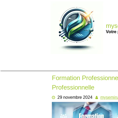
Passer
au
contenu
myse
Votre 
Formation Professionnel
Professionnelle
29 novembre 2024
mysemina