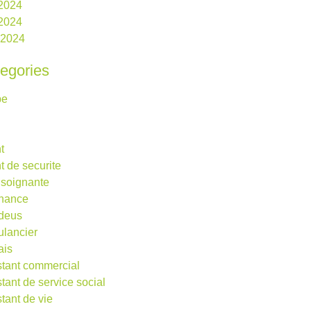
 2024
2024
l 2024
egories
be
t
t de securite
 soignante
rnance
deus
lancier
ais
stant commercial
stant de service social
stant de vie