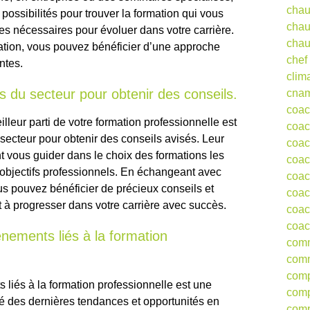
chau
s possibilités pour trouver la formation qui vous
chau
es nécessaires pour évoluer dans votre carrière.
chau
mation, vous pouvez bénéficier d’une approche
chef
ntes.
clim
s du secteur pour obtenir des conseils.
cna
coa
illeur parti de votre formation professionnelle est
coac
secteur pour obtenir des conseils avisés. Leur
coac
t vous guider dans le choix des formations les
coac
 objectifs professionnels. En échangeant avec
coac
s pouvez bénéficier de précieux conseils et
coac
à progresser dans votre carrière avec succès.
coac
coac
nements liés à la formation
comm
comm
comp
 liés à la formation professionnelle est une
comp
mé des dernières tendances et opportunités en
comp