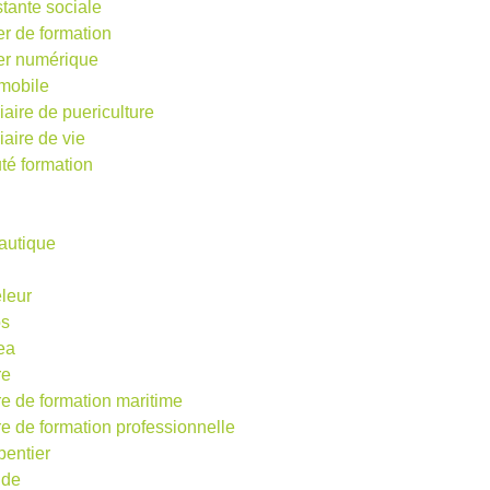
stante sociale
er de formation
ier numérique
mobile
iaire de puericulture
iaire de vie
té formation
autique
eleur
os
ea
re
re de formation maritime
re de formation professionnelle
pentier
ude