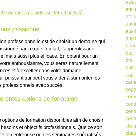
assi
ateli
t tendances de votre secteur d’activité.
atel
auto
vous passionne.
auxil
auxil
ion professionnelle est de choisir un domaine qui
beau
ssionné par ce que l’on fait, l’apprentissage
btp
, mais aussi plus efficace. En optant pour un
bts
t votre enthousiasme, vous serez naturellement
bure
nces et à exceller dans votre domaine
cap
ur puissant qui peut vous aider à surmonter les
carr
fs professionnels avec succès.
ceg
cem
férentes options de formation
cent
cent
cent
 options de formation disponibles afin de choisir
char
 besoins et objectifs professionnels. Que ce soit
cha
gne, en entreprise ou des séminaires spécialisés,