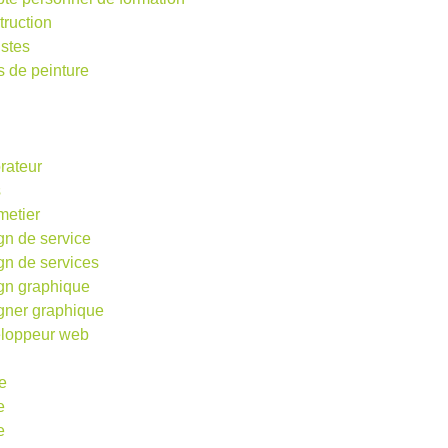
truction
istes
s de peinture
rateur
s
metier
gn de service
gn de services
gn graphique
gner graphique
loppeur web
e
e
e