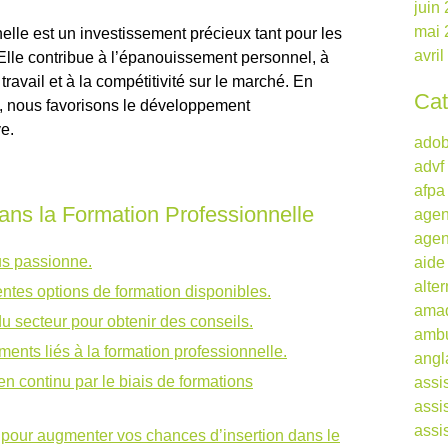
juin
mai 
lle est un investissement précieux tant pour les
avri
 Elle contribue à l’épanouissement personnel, à
ravail et à la compétitivité sur le marché. En
Cat
, nous favorisons le développement
ve.
ado
advf
afpa
ans la Formation Professionnelle
agen
agen
us passionne.
aide
alte
entes options de formation disponibles.
ama
u secteur pour obtenir des conseils.
ambu
ents liés à la formation professionnelle.
angl
 continu par le biais de formations
assi
assi
assi
 pour augmenter vos chances d’insertion dans le