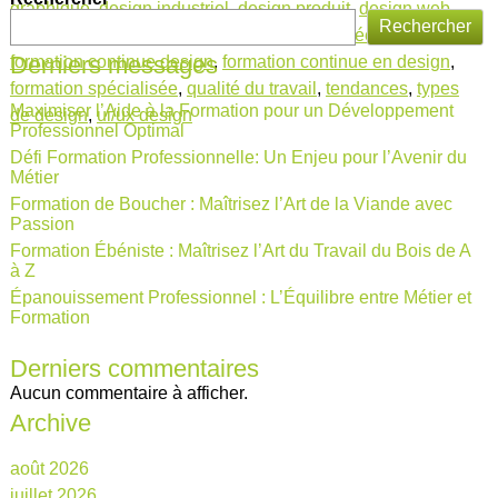
graphique
,
design industriel
,
design produit
,
design web
,
Rechercher
designer
,
développement professionnel
,
durée de formation
,
Derniers messages
formation continue design
,
formation continue en design
,
formation spécialisée
,
qualité du travail
,
tendances
,
types
Maximiser l’Aide à la Formation pour un Développement
de design
,
ui/ux design
Professionnel Optimal
Défi Formation Professionnelle: Un Enjeu pour l’Avenir du
Métier
Formation de Boucher : Maîtrisez l’Art de la Viande avec
Passion
Formation Ébéniste : Maîtrisez l’Art du Travail du Bois de A
à Z
Épanouissement Professionnel : L’Équilibre entre Métier et
Formation
Derniers commentaires
Aucun commentaire à afficher.
Archive
août 2026
juillet 2026