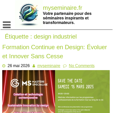
Passer
myseminaire.fr
au
contenu
Votre partenaire pour des
séminaires inspirants et
transformateurs.
Étiquette :
design industriel
Formation Continue en Design: Évoluer
et Innover Sans Cesse
26 mai 2026
myseminaire
No Comments