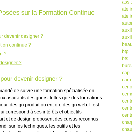
assi
ateli
osées sur la Formation Continue
atel
auto
auxil
our devenir designer ?
auxil
beau
tion continue ?
btp
gn ?
bts
 designer ?
bure
cap
e pour devenir designer ?
carr
ceg
mmandé de suivre une formation spécialisée en
cem
aux aspirants designers, telles que des formations
cent
ieur, design produit ou encore design web. Il est
cent
ui correspond à ses intérêts et objectifs
cent
’art et de design proposent des cursus reconnus
char
di sur les techniques, les outils et les
cha