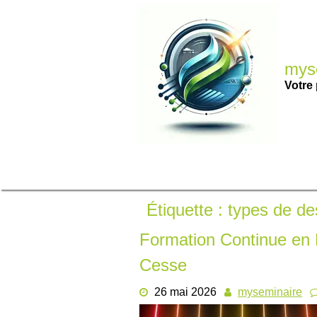
Passer
au
contenu
myse
Votre 
Étiquette :
types de de
Formation Continue en 
Cesse
26 mai 2026
myseminaire