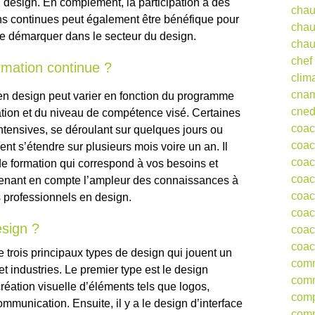
design. En complément, la participation à des
chau
ons continues peut également être bénéfique pour
chau
e démarquer dans le secteur du design.
chau
chef
rmation continue ?
clim
cna
en design peut varier en fonction du programme
cne
mation et du niveau de compétence visé. Certaines
coa
intensives, se déroulant sur quelques jours ou
coac
nt s’étendre sur plusieurs mois voire un an. Il
coac
de formation qui correspond à vos besoins et
coac
prenant en compte l’ampleur des connaissances à
coac
s professionnels en design.
coac
esign ?
coac
coac
e trois principaux types de design qui jouent un
comm
et industries. Le premier type est le design
comm
réation visuelle d’éléments tels que logos,
comp
ommunication. Ensuite, il y a le design d’interface
comp