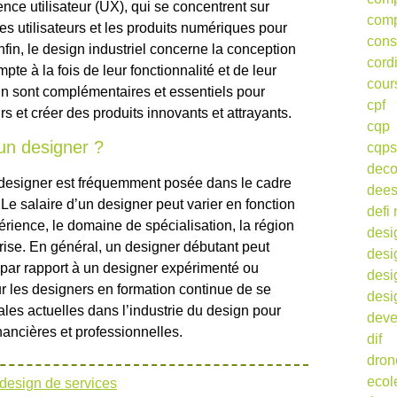
ience utilisateur (UX), qui se concentrent sur
comp
 les utilisateurs et les produits numériques pour
cons
Enfin, le design industriel concerne la conception
cord
te à la fois de leur fonctionnalité et de leur
cour
gn sont complémentaires et essentiels pour
cpf
s et créer des produits innovants et attrayants.
cqp
’un designer ?
cqps
deco
 designer est fréquemment posée dans le cadre
dee
Le salaire d’un designer peut varier en fonction
defi 
périence, le domaine de spécialisation, la région
desi
prise. En général, un designer débutant peut
desi
 par rapport à un designer expérimenté ou
desi
ur les designers en formation continue de se
desi
ales actuelles dans l’industrie du design pour
deve
nancières et professionnelles.
dif
dron
ecol
design de services