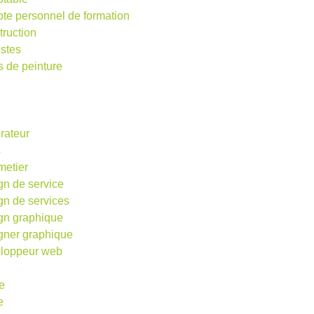
te personnel de formation
truction
istes
s de peinture
rateur
s
metier
gn de service
gn de services
gn graphique
gner graphique
loppeur web
e
e