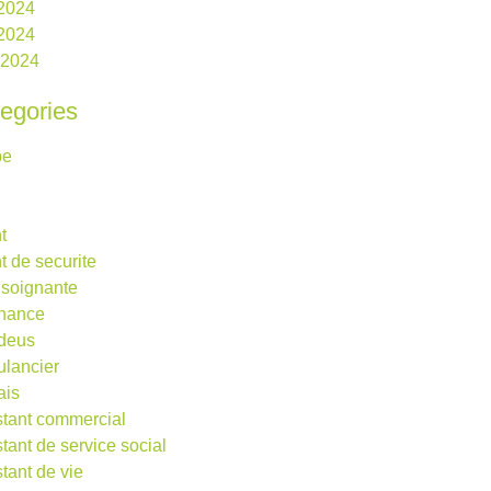
 2024
2024
l 2024
egories
be
t
t de securite
 soignante
rnance
deus
lancier
ais
stant commercial
stant de service social
stant de vie