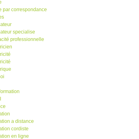
e
e par correspondance
es
ateur
ateur specialise
acité professionnelle
ricien
ricité
ricité
trique
oi
 formation
l
nce
ation
ation a distance
ation cordiste
ation en ligne