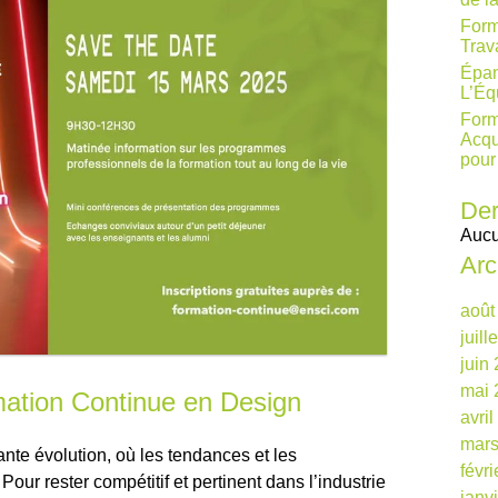
Form
Trav
Épan
L’Éq
Form
Acqu
pour
Der
Aucu
Arc
août
juill
juin
mai 
mation Continue en Design
avri
mars
nte évolution, où les tendances et les
févr
ur rester compétitif et pertinent dans l’industrie
janv