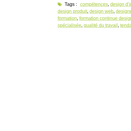
Tags :
compétences
,
design d'i
design produit
,
design web
,
design
formation
,
formation continue desig
spécialisée
,
qualité du travail
,
tend