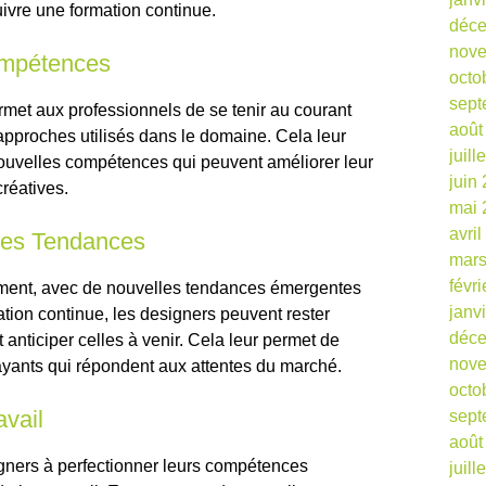
uivre une formation continue.
déc
nov
ompétences
octo
sept
rmet aux professionnels de se tenir au courant
août
 approches utilisés dans le domaine. Cela leur
juill
nouvelles compétences qui peuvent améliorer leur
juin
créatives.
mai 
avri
 les Tendances
mars
févr
ment, avec de nouvelles tendances émergentes
janv
tion continue, les designers peuvent rester
déc
anticiper celles à venir. Cela leur permet de
nov
ayants qui répondent aux attentes du marché.
octo
avail
sept
août
igners à perfectionner leurs compétences
juill