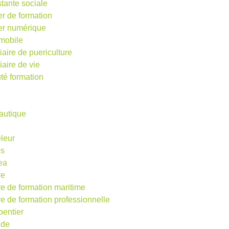
stante sociale
er de formation
ier numérique
mobile
iaire de puericulture
iaire de vie
té formation
autique
eleur
os
ea
re
re de formation maritime
re de formation professionnelle
pentier
ude