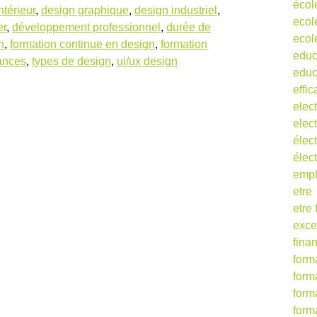
écol
ntérieur
,
design graphique
,
design industriel
,
ecol
er
,
développement professionnel
,
durée de
ecol
n
,
formation continue en design
,
formation
educ
ances
,
types de design
,
ui/ux design
educ
effic
elect
elect
élect
élec
empl
etre
etre
exce
fina
form
form
form
form