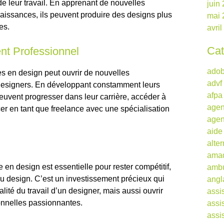
 de leur travail. En apprenant de nouvelles
juin
naissances, ils peuvent produire des designs plus
mai 
es.
avri
Cat
nt Professionnel
ado
es en design peut ouvrir de nouvelles
advf
 designers. En développant constamment leurs
afpa
peuvent progresser dans leur carrière, accéder à
agen
er en tant que freelance avec une spécialisation
agen
aide
alte
ama
 en design est essentielle pour rester compétitif,
ambu
e du design. C’est un investissement précieux qui
angl
ité du travail d’un designer, mais aussi ouvrir
assi
onnelles passionnantes.
assi
assi