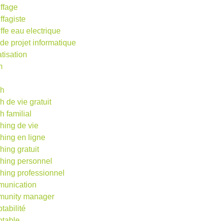
ffage
ffagiste
ffe eau electrique
 de projet informatique
atisation
m
d
ch
h de vie gratuit
h familial
hing de vie
hing en ligne
hing gratuit
hing personnel
hing professionnel
unication
unity manager
tabilité
table