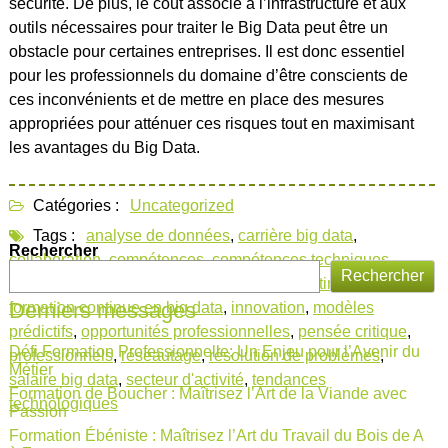
sécurité. De plus, le coût associé à l’infrastructure et aux
outils nécessaires pour traiter le Big Data peut être un
obstacle pour certaines entreprises. Il est donc essentiel
pour les professionnels du domaine d’être conscients de
ces inconvénients et de mettre en place des mesures
appropriées pour atténuer ces risques tout en maximisant
les avantages du Big Data.
Catégories :
Uncategorized
Tags :
analyse de données
,
carrière big data
,
Rechercher
collaboration
,
compétences
,
compétences techniques
,
Rechercher
environnement professionnel
,
formation continue big data
,
Derniers messages
formation continue en big data
,
innovation
,
modèles
prédictifs
,
opportunités professionnelles
,
pensée critique
,
Défi Formation Professionnelle: Un Enjeu pour l’Avenir du
professionnels
,
réseautage
,
résolution de problèmes
,
Métier
salaire big data
,
secteur d'activité
,
tendances
Formation de Boucher : Maîtrisez l’Art de la Viande avec
technologiques
Passion
Formation Ébéniste : Maîtrisez l’Art du Travail du Bois de A