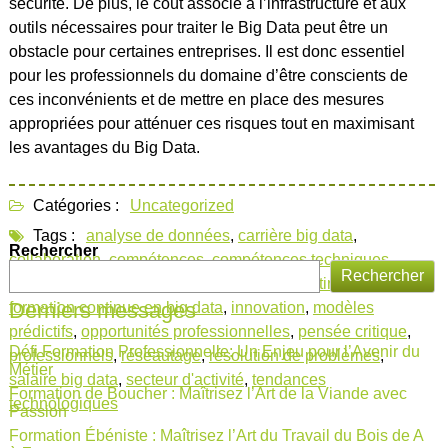
sécurité. De plus, le coût associé à l’infrastructure et aux
outils nécessaires pour traiter le Big Data peut être un
obstacle pour certaines entreprises. Il est donc essentiel
pour les professionnels du domaine d’être conscients de
ces inconvénients et de mettre en place des mesures
appropriées pour atténuer ces risques tout en maximisant
les avantages du Big Data.
Catégories :
Uncategorized
Tags :
analyse de données
,
carrière big data
,
Rechercher
collaboration
,
compétences
,
compétences techniques
,
Rechercher
environnement professionnel
,
formation continue big data
,
Derniers messages
formation continue en big data
,
innovation
,
modèles
prédictifs
,
opportunités professionnelles
,
pensée critique
,
Défi Formation Professionnelle: Un Enjeu pour l’Avenir du
professionnels
,
réseautage
,
résolution de problèmes
,
Métier
salaire big data
,
secteur d'activité
,
tendances
Formation de Boucher : Maîtrisez l’Art de la Viande avec
technologiques
Passion
Formation Ébéniste : Maîtrisez l’Art du Travail du Bois de A