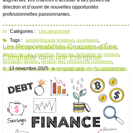
direction et d’ouvrir de nouvelles opportunités
professionnelles passionnantes.
Catégories :
Uncategorized
Tags :
apprentissage pratique
,
avantages
,
Les Responsabilités Cruciales d’Être
communication efficace
,
compétences
,
connaissances
,
études de cas
,
expertise
,
finances
,
formation en gestion
,
Comptable dans une Entreprise
formation gestion
,
gestion des ressources humaines
,
13 novembre 2025
myseminaire
No Comments
leadership
,
manager expérimenté
,
opérations
,
perspectives
professionnelles
,
prise de décision
,
professionnels
,
projets
collaboratifs
,
simulations