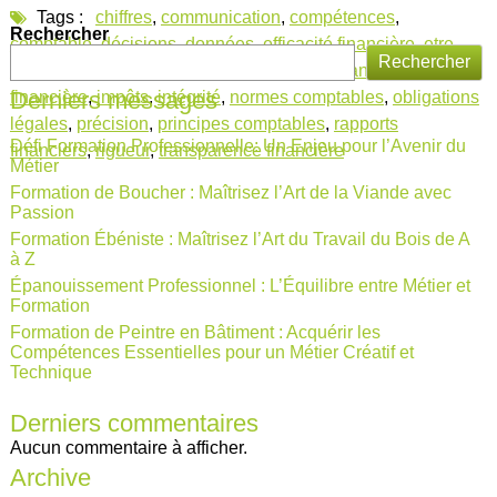
Tags :
chiffres
,
communication
,
compétences
,
Rechercher
comptable
,
décisions
,
données
,
efficacité financière
,
etre
Rechercher
comptable
,
évolution financière
,
fiabilité
,
finances
,
gestion
Derniers messages
financière
,
impôts
,
intégrité
,
normes comptables
,
obligations
légales
,
précision
,
principes comptables
,
rapports
Défi Formation Professionnelle: Un Enjeu pour l’Avenir du
financiers
,
rigueur
,
transparence financière
Métier
Formation de Boucher : Maîtrisez l’Art de la Viande avec
Passion
Formation Ébéniste : Maîtrisez l’Art du Travail du Bois de A
à Z
Épanouissement Professionnel : L’Équilibre entre Métier et
Formation
Formation de Peintre en Bâtiment : Acquérir les
Compétences Essentielles pour un Métier Créatif et
Technique
Derniers commentaires
Aucun commentaire à afficher.
Archive