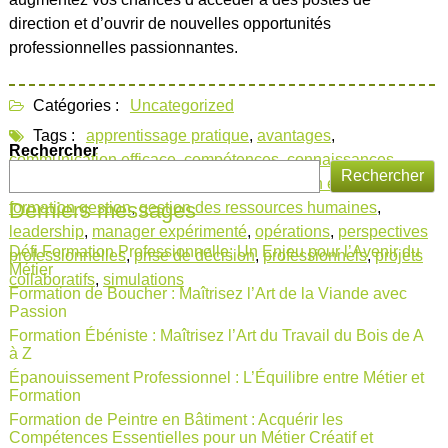
direction et d’ouvrir de nouvelles opportunités
professionnelles passionnantes.
Catégories :
Uncategorized
Tags :
apprentissage pratique
,
avantages
,
Rechercher
communication efficace
,
compétences
,
connaissances
,
Rechercher
études de cas
,
expertise
,
finances
,
formation en gestion
,
Derniers messages
formation gestion
,
gestion des ressources humaines
,
leadership
,
manager expérimenté
,
opérations
,
perspectives
Défi Formation Professionnelle: Un Enjeu pour l’Avenir du
professionnelles
,
prise de décision
,
professionnels
,
projets
Métier
collaboratifs
,
simulations
Formation de Boucher : Maîtrisez l’Art de la Viande avec
Passion
Formation Ébéniste : Maîtrisez l’Art du Travail du Bois de A
à Z
Épanouissement Professionnel : L’Équilibre entre Métier et
Formation
Formation de Peintre en Bâtiment : Acquérir les
Compétences Essentielles pour un Métier Créatif et