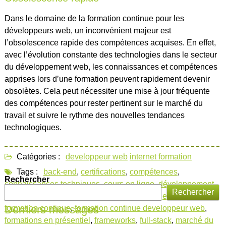
Dans le domaine de la formation continue pour les
développeurs web, un inconvénient majeur est
l’obsolescence rapide des compétences acquises. En effet,
avec l’évolution constante des technologies dans le secteur
du développement web, les connaissances et compétences
apprises lors d’une formation peuvent rapidement devenir
obsolètes. Cela peut nécessiter une mise à jour fréquente
des compétences pour rester pertinent sur le marché du
travail et suivre le rythme des nouvelles tendances
technologiques.
Catégories :
developpeur web
internet formation
Tags :
back-end
,
certifications
,
compétences
,
Rechercher
connaissances techniques
,
cours en ligne
,
développement
Rechercher
front-end
,
développeurs web
,
employabilité
,
expertise
,
Derniers messages
formation continue
,
formation continue developpeur web
,
formations en présentiel
,
frameworks
,
full-stack
,
marché du