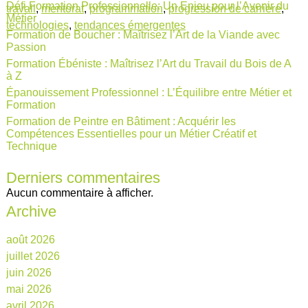
Défi Formation Professionnelle: Un Enjeu pour l’Avenir du
travail
,
mentorat
,
programmation
,
progression de carrière
,
Métier
technologies
,
tendances émergentes
Formation de Boucher : Maîtrisez l’Art de la Viande avec
Passion
Formation Ébéniste : Maîtrisez l’Art du Travail du Bois de A
à Z
Épanouissement Professionnel : L’Équilibre entre Métier et
Formation
Formation de Peintre en Bâtiment : Acquérir les
Compétences Essentielles pour un Métier Créatif et
Technique
Derniers commentaires
Aucun commentaire à afficher.
Archive
août 2026
juillet 2026
juin 2026
mai 2026
avril 2026