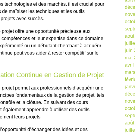
s technologies et des marchés, il est crucial pour
déc
 de maîtriser les techniques et les outils
nov
projets avec succès.
octo
sept
 projet offre une opportunité précieuse aux
août
rs compétences et leur expertise dans ce domaine.
juill
xpérimenté ou un débutant cherchant à acquérir
juin
inue peut vous aider à rester compétitif sur le
mai 
avri
mars
ation Continue en Gestion de Projet
févr
janv
 projet permet aux professionnels d’acquérir une
déc
cipes fondamentaux de la gestion de projet, tels
nov
 contrôle et la clôture. En suivant des cours
octo
t également apprendre à utiliser des outils
sept
ement leurs projets.
août
 l’opportunité d’échanger des idées et des
juill