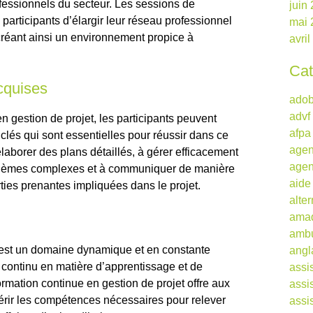
fessionnels du secteur. Les sessions de
juin
participants d’élargir leur réseau professionnel
mai 
créant ainsi un environnement propice à
avri
Cat
cquises
ado
advf
n gestion de projet, les participants peuvent
afpa
lés qui sont essentielles pour réussir dans ce
agen
laborer des plans détaillés, à gérer efficacement
agen
oblèmes complexes et à communiquer de manière
aide
rties prenantes impliquées dans le projet.
alte
ama
ambu
t est un domaine dynamique et en constante
angl
continu en matière d’apprentissage et de
assi
mation continue en gestion de projet offre aux
assi
uérir les compétences nécessaires pour relever
assi