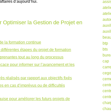
ffaires d’aujourd’hui.
assi
ateli
atel
auto
r Optimiser la Gestion de Projet en
auxil
auxil
beau
 de la formation continue
btp
bts
 différentes étapes du projet de formation
bure
s prenantes tout au long du processus
cap
cace pour informer sur l’avancement et les
carr
ceg
s réalisés par rapport aux objectifs fixés
cem
cent
es en cas d’imprévus ou de difficultés
cent
cent
uise pour améliorer les futurs projets de
char
cha