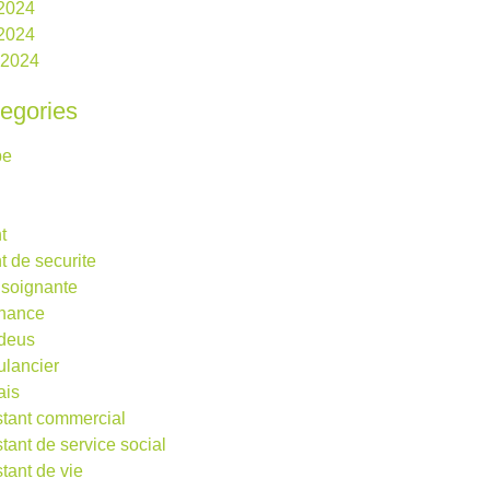
 2024
2024
l 2024
egories
be
t
t de securite
 soignante
rnance
deus
lancier
ais
stant commercial
stant de service social
stant de vie