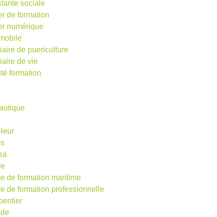
stante sociale
er de formation
ier numérique
mobile
iaire de puericulture
iaire de vie
té formation
autique
eleur
os
ea
re
re de formation maritime
re de formation professionnelle
pentier
ude