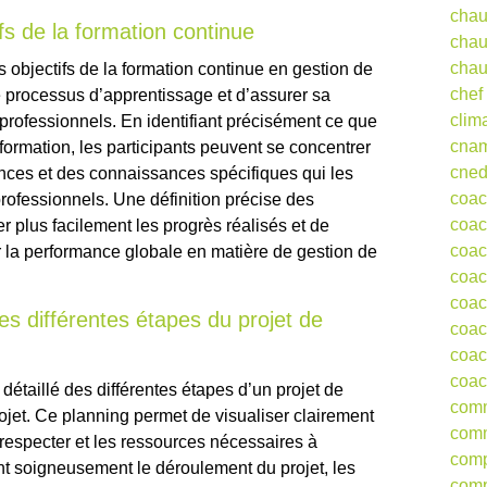
chau
ifs de la formation continue
chau
chau
les objectifs de la formation continue en gestion de
chef
le processus d’apprentissage et d’assurer sa
clim
professionnels. En identifiant précisément ce que
cna
 formation, les participants peuvent se concentrer
cne
ces et des connaissances spécifiques qui les
coa
 professionnels. Une définition précise des
coac
r plus facilement les progrès réalisés et de
coac
r la performance globale en matière de gestion de
coac
coac
des différentes étapes du projet de
coac
coac
coac
g détaillé des différentes étapes d’un projet de
comm
ojet. Ce planning permet de visualiser clairement
comm
 respecter et les ressources nécessaires à
comp
nt soigneusement le déroulement du projet, les
comp