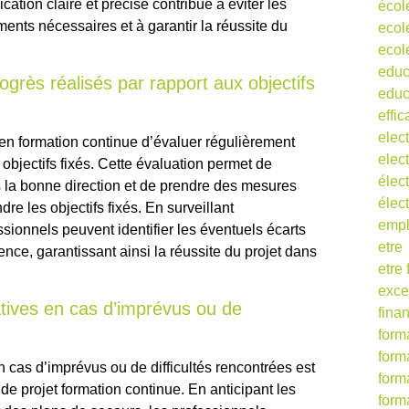
ation claire et précise contribue à éviter les
écol
ments nécessaires et à garantir la réussite du
ecol
ecol
educ
ogrès réalisés par rapport aux objectifs
educ
effic
elect
t en formation continue d’évaluer régulièrement
elect
 objectifs fixés. Cette évaluation permet de
élect
s la bonne direction et de prendre des mesures
élec
dre les objectifs fixés. En surveillant
empl
ssionnels peuvent identifier les éventuels écarts
etre
ence, garantissant ainsi la réussite du projet dans
etre
exce
atives en cas d’imprévus ou de
fina
form
form
n cas d’imprévus ou de difficultés rencontrées est
form
de projet formation continue. En anticipant les
form