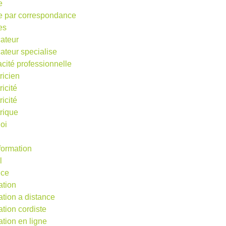
e
e par correspondance
es
ateur
ateur specialise
acité professionnelle
ricien
ricité
ricité
trique
oi
 formation
l
nce
ation
ation a distance
ation cordiste
ation en ligne