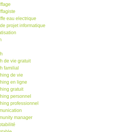
ffage
ffagiste
ffe eau electrique
 de projet informatique
atisation
m
d
ch
h de vie gratuit
h familial
hing de vie
hing en ligne
hing gratuit
hing personnel
hing professionnel
unication
unity manager
tabilité
table