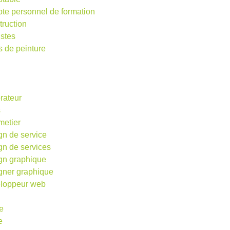
te personnel de formation
truction
istes
s de peinture
rateur
s
metier
gn de service
gn de services
gn graphique
gner graphique
loppeur web
e
e