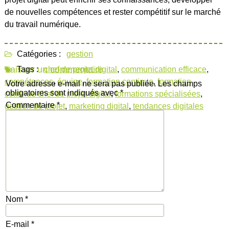
de nouvelles compétences et rester compétitif sur le marché
du travail numérique.
Catégories :
gestion
Laisser un commentaire
Tags :
chef de projet digital
,
communication efficace
,
compétences
,
équipe
,
formation continue
,
formation
Votre adresse e-mail ne sera pas publiée.
Les champs
obligatoires sont indiqués avec
*
continue chef de projet digital
,
formations spécialisées
,
Commentaire
*
gestion de projet
,
marketing digital
,
tendances digitales
Nom
*
E-mail
*