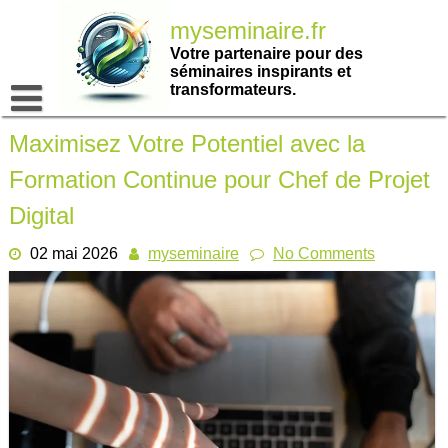
Passer
myseminaire.fr
au
contenu
Votre partenaire pour des
séminaires inspirants et
transformateurs.
Maximisez Votre Potentiel avec la
Formation Continue pour Chef de Projet
Digital
02 mai 2026
myseminaire
No Comments