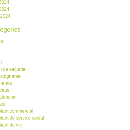
 2024
2024
l 2024
egories
be
t
t de securite
 soignante
rnance
deus
lancier
ais
stant commercial
stant de service social
stant de vie