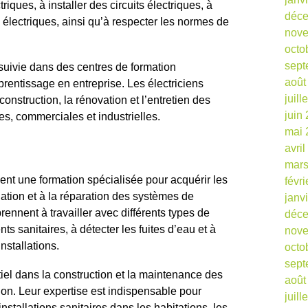
iques, à installer des circuits électriques, à
déc
 électriques, ainsi qu’à respecter les normes de
nov
octo
sept
 suivie dans des centres de formation
août
prentissage en entreprise. Les électriciens
juill
 construction, la rénovation et l’entretien des
juin
les, commerciales et industrielles.
mai 
avri
mars
nt une formation spécialisée pour acquérir les
févr
ation et à la réparation des systèmes de
janv
ennent à travailler avec différents types de
déc
ts sanitaires, à détecter les fuites d’eau et à
nov
nstallations.
octo
sept
iel dans la construction et la maintenance des
août
on. Leur expertise est indispensable pour
juill
nstallations sanitaires dans les habitations, les