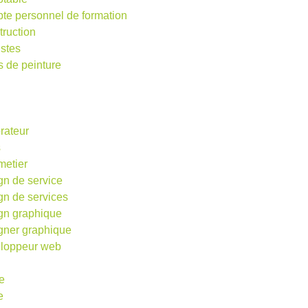
te personnel de formation
truction
istes
s de peinture
rateur
s
metier
gn de service
gn de services
gn graphique
gner graphique
loppeur web
e
e