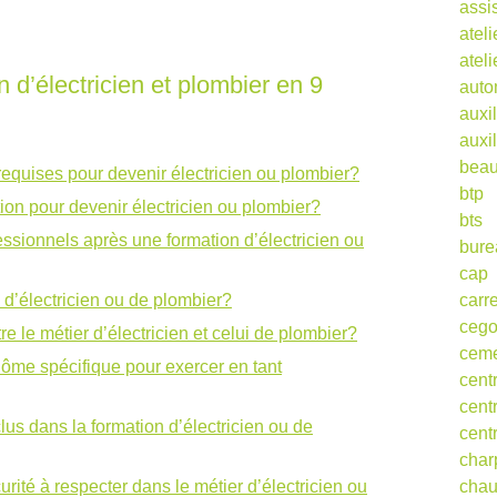
assi
ateli
atel
n d’électricien et plombier en 9
auto
auxil
auxil
beau
equises pour devenir électricien ou plombier?
btp
tion pour devenir électricien ou plombier?
bts
ssionnels après une formation d’électricien ou
bure
cap
d’électricien ou de plombier?
carr
ceg
re le métier d’électricien et celui de plombier?
cem
plôme spécifique pour exercer en tant
cent
cent
clus dans la formation d’électricien ou de
cent
char
rité à respecter dans le métier d’électricien ou
cha