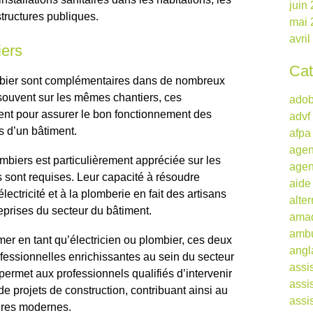
juin
tructures publiques.
mai 
avri
iers
Cat
ombier sont complémentaires dans de nombreux
t souvent sur les mêmes chantiers, ces
ado
ment pour assurer le bon fonctionnement des
advf
es d’un bâtiment.
afpa
agen
mbiers est particulièrement appréciée sur les
agen
sont requises. Leur capacité à résoudre
aide
lectricité et à la plomberie en fait des artisans
alte
eprises du secteur du bâtiment.
ama
ambu
mer en tant qu’électricien ou plombier, ces deux
angl
ofessionnelles enrichissantes au sein du secteur
assi
ermet aux professionnels qualifiés d’intervenir
assi
 projets de construction, contribuant ainsi au
assi
ures modernes.