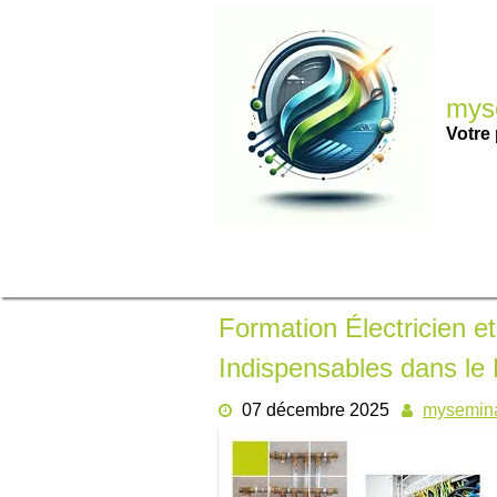
Passer
au
contenu
myse
Votre 
Formation Électricien e
Indispensables dans le
07 décembre 2025
mysemina