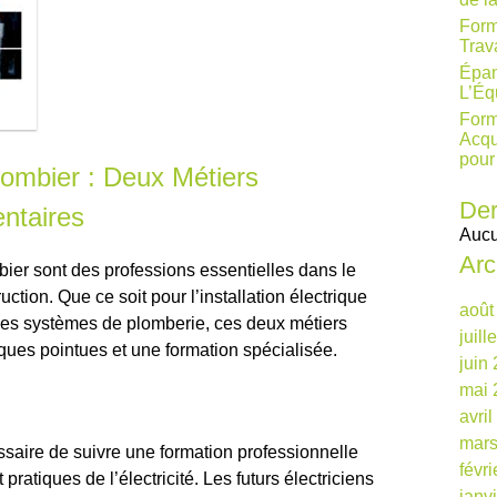
Form
Trav
Épan
L’Éq
Form
Acqu
pour
lombier : Deux Métiers
Der
ntaires
Aucu
Arc
mbier sont des professions essentielles dans le
ction. Que ce soit pour l’installation électrique
août
des systèmes de plomberie, ces deux métiers
juill
ues pointues et une formation spécialisée.
juin
mai 
avri
mars
essaire de suivre une formation professionnelle
févr
pratiques de l’électricité. Les futurs électriciens
janv