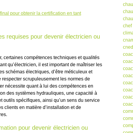
chau
chau
al pour obtenir la certification en tant
chau
chef
clim
s requises pour devenir électricien ou
cna
cne
coa
r, certaines compétences techniques et qualités
coac
nt qu’électricien, il est important de maîtriser les
coac
 des schémas électriques, d’être méticuleux et
coac
 de respecter scrupuleusement les normes de
coac
ier nécessite quant à lui des compétences en
coac
n des systèmes hydrauliques, une capacité à
coac
et outils spécifiques, ainsi qu’un sens du service
coac
 clients en matière d’installation et de
comm
res.
comm
comp
rmation pour devenir électricien ou
comp