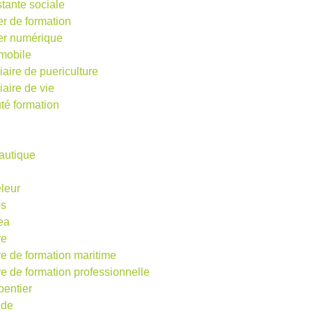
stante sociale
er de formation
ier numérique
mobile
iaire de puericulture
iaire de vie
té formation
autique
eleur
os
ea
re
re de formation maritime
re de formation professionnelle
pentier
ude