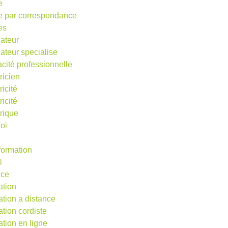
e
e par correspondance
es
ateur
ateur specialise
acité professionnelle
ricien
ricité
ricité
trique
oi
 formation
l
nce
ation
ation a distance
ation cordiste
ation en ligne