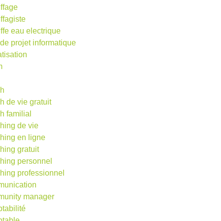
ffage
ffagiste
ffe eau electrique
 de projet informatique
atisation
m
d
ch
h de vie gratuit
h familial
hing de vie
hing en ligne
hing gratuit
hing personnel
hing professionnel
unication
unity manager
tabilité
table