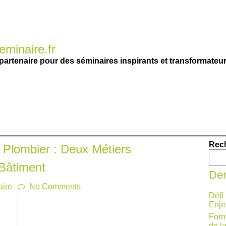
minaire.fr
partenaire pour des séminaires inspirants et transformateur
Rec
t Plombier : Deux Métiers
 Bâtiment
Der
ire
No Comments
Défi
Enje
Form
de l