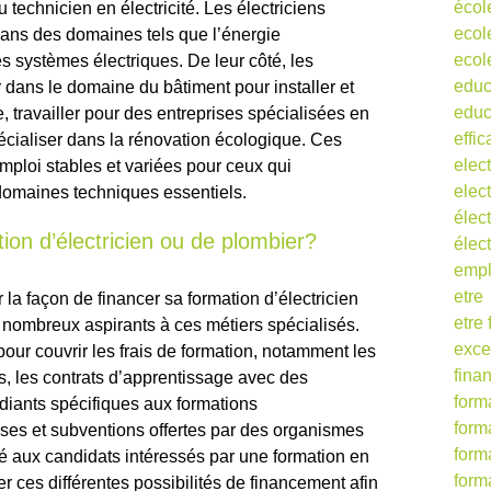
écol
 technicien en électricité. Les électriciens
ecol
ans des domaines tels que l’énergie
ecol
s systèmes électriques. De leur côté, les
educ
 dans le domaine du bâtiment pour installer et
educ
, travailler pour des entreprises spécialisées en
effic
pécialiser dans la rénovation écologique. Ces
elect
emploi stables et variées pour ceux qui
elect
domaines techniques essentiels.
élect
on d’électricien ou de plombier?
élec
empl
etre
a façon de financer sa formation d’électricien
etre
 nombreux aspirants à ces métiers spécialisés.
exce
pour couvrir les frais de formation, notamment les
fina
, les contrats d’apprentissage avec des
form
udiants spécifiques aux formations
form
rses et subventions offertes par des organismes
form
é aux candidats intéressés par une formation en
form
er ces différentes possibilités de financement afin