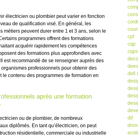
comp
cons
r électricien ou plombier peut varier en fonction
cord
veau de qualification visé. En général, les
cour
s métiers peuvent durer entre 1 et 3 ans, selon le
cpf
. Certains programmes offrent des formations
cqp
haitant acquérir rapidement les compétences
cqps
roposent des formations plus approfondies avec
deco
. Il est recommandé de se renseigner auprès des
dee
 organismes professionnels pour obtenir des
defi 
 et le contenu des programmes de formation en
desi
desi
rofessionnels après une formation
desi
desi
?
deve
dif
lectricien ou de plombier, de nombreux
dron
aux diplômés. En tant qu’électricien, on peut
ecol
truction résidentielle, commerciale ou industrielle