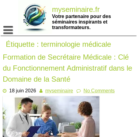
Passer
myseminaire.fr
au
contenu
Votre partenaire pour des
séminaires inspirants et
transformateurs.
Étiquette :
terminologie médicale
Formation de Secrétaire Médicale : Clé
du Fonctionnement Administratif dans le
Domaine de la Santé
18 juin 2026
myseminaire
No Comments