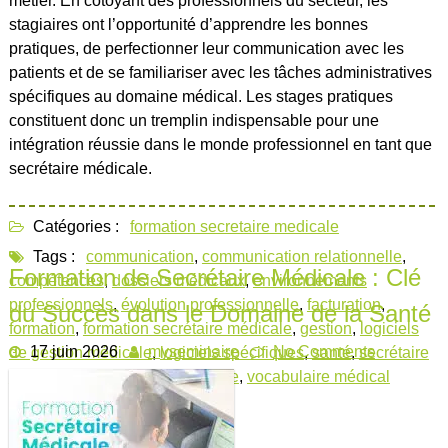
métier. En côtoyant des professionnels du secteur, les
stagiaires ont l’opportunité d’apprendre les bonnes
pratiques, de perfectionner leur communication avec les
patients et de se familiariser avec les tâches administratives
spécifiques au domaine médical. Les stages pratiques
constituent donc un tremplin indispensable pour une
intégration réussie dans le monde professionnel en tant que
secrétaire médicale.
Catégories :
formation secretaire medicale
Tags :
communication
,
communication relationnelle
,
Formation de Secrétaire Médicale : Clé
compétences
,
dossiers médicaux
,
environnements
professionnels
,
évolution professionnelle
,
facturation
,
du Succès dans le Domaine de la Santé
formation
,
formation secrétaire médicale
,
gestion
,
logiciels
17 juin 2026
myseminaire
No Comments
de gestion médicale
,
logiciels spécifiques
,
santé
,
secrétaire
médicale
,
terminologie médicale
,
vocabulaire médical