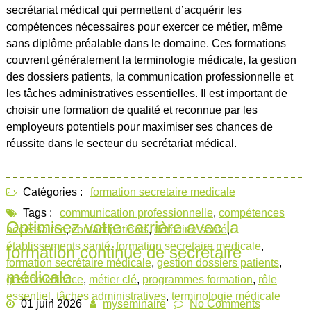
secrétariat médical qui permettent d’acquérir les
compétences nécessaires pour exercer ce métier, même
sans diplôme préalable dans le domaine. Ces formations
couvrent généralement la terminologie médicale, la gestion
des dossiers patients, la communication professionnelle et
les tâches administratives essentielles. Il est important de
choisir une formation de qualité et reconnue par les
employeurs potentiels pour maximiser ses chances de
réussite dans le secteur du secrétariat médical.
Catégories :
formation secretaire medicale
Tags :
communication professionnelle
,
compétences
Optimisez votre carrière avec la
nécessaires
,
contact patients
,
domaine santé
,
établissements santé
,
formation secretaire medicale
,
formation continue de secrétaire
formation secrétaire médicale
,
gestion dossiers patients
,
médicale
gestion efficace
,
métier clé
,
programmes formation
,
rôle
essentiel
,
tâches administratives
,
terminologie médicale
01 juin 2026
myseminaire
No Comments