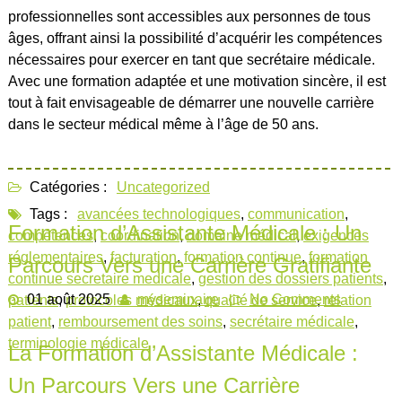
professionnelles sont accessibles aux personnes de tous
âges, offrant ainsi la possibilité d’acquérir les compétences
nécessaires pour exercer en tant que secrétaire médicale.
Avec une formation adaptée et une motivation sincère, il est
tout à fait envisageable de démarrer une nouvelle carrière
dans le secteur médical même à l’âge de 50 ans.
Catégories :
Uncategorized
Tags :
avancées technologiques
,
communication
,
Formation d’Assistante Médicale : Un
compétences
,
coordination
,
domaine médical
,
exigences
réglementaires
,
facturation
,
formation continue
,
formation
Parcours Vers une Carrière Gratifiante
continue secretaire medicale
,
gestion des dossiers patients
,
01 août 2025
myseminaire
No Comments
patients
,
protocoles médicaux
,
qualité de service
,
relation
patient
,
remboursement des soins
,
secrétaire médicale
,
terminologie médicale
La Formation d’Assistante Médicale :
Un Parcours Vers une Carrière