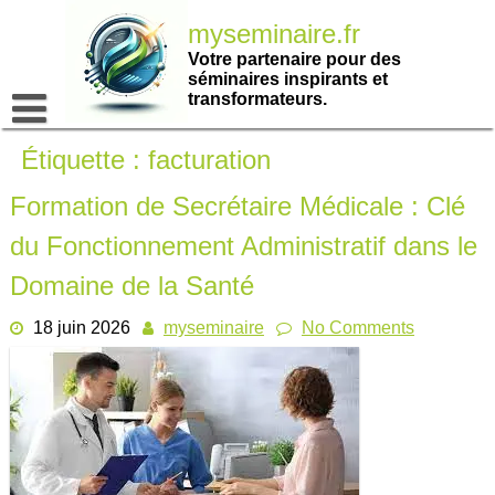
Passer
myseminaire.fr
au
contenu
Votre partenaire pour des
séminaires inspirants et
transformateurs.
Étiquette :
facturation
Formation de Secrétaire Médicale : Clé
du Fonctionnement Administratif dans le
Domaine de la Santé
18 juin 2026
myseminaire
No Comments