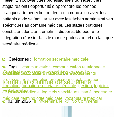
métier. En côtoyant des professionnels du secteur, les
stagiaires ont l’opportunité d’apprendre les bonnes
pratiques, de perfectionner leur communication avec les
patients et de se familiariser avec les tâches administratives
spécifiques au domaine médical. Les stages pratiques
constituent donc un tremplin indispensable pour une
intégration réussie dans le monde professionnel en tant que
secrétaire médicale.
Catégories :
formation secretaire medicale
Tags :
communication
,
communication relationnelle
,
Optimisez votre carrière avec la
compétences
,
dossiers médicaux
,
environnements
professionnels
,
évolution professionnelle
,
facturation
,
formation continue de secrétaire
formation
,
formation secrétaire médicale
,
gestion
,
logiciels
médicale
de gestion médicale
,
logiciels spécifiques
,
santé
,
secrétaire
médicale
,
terminologie médicale
,
vocabulaire médical
01 juin 2026
myseminaire
No Comments