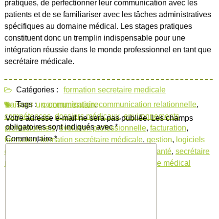
pratiques, de perfectionner leur communication avec les
patients et de se familiariser avec les tâches administratives
spécifiques au domaine médical. Les stages pratiques
constituent donc un tremplin indispensable pour une
intégration réussie dans le monde professionnel en tant que
secrétaire médicale.
Catégories :
formation secretaire medicale
Laisser un commentaire
Tags :
communication
,
communication relationnelle
,
compétences
,
dossiers médicaux
,
environnements
Votre adresse e-mail ne sera pas publiée.
Les champs
obligatoires sont indiqués avec
*
professionnels
,
évolution professionnelle
,
facturation
,
Commentaire
*
formation
,
formation secrétaire médicale
,
gestion
,
logiciels
de gestion médicale
,
logiciels spécifiques
,
santé
,
secrétaire
médicale
,
terminologie médicale
,
vocabulaire médical