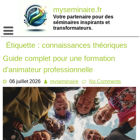
Passer
myseminaire.fr
au
contenu
Votre partenaire pour des
séminaires inspirants et
transformateurs.
Étiquette :
connaissances théoriques
Guide complet pour une formation
d’animateur professionnelle
06 juillet 2026
myseminaire
No Comments