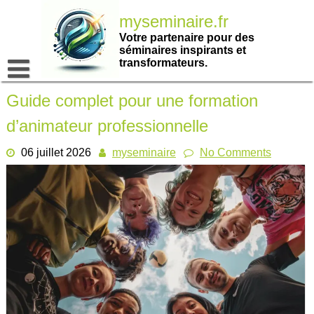
Passer
myseminaire.fr
au
contenu
Votre partenaire pour des
séminaires inspirants et
transformateurs.
Guide complet pour une formation
d’animateur professionnelle
06 juillet 2026
myseminaire
No Comments