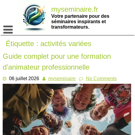
Passer
myseminaire.fr
au
contenu
Votre partenaire pour des
séminaires inspirants et
transformateurs.
Étiquette :
activités variées
Guide complet pour une formation
d’animateur professionnelle
06 juillet 2026
myseminaire
No Comments