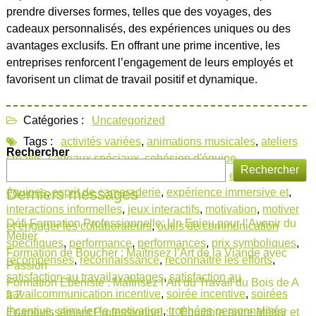
prendre diverses formes, telles que des voyages, des
cadeaux personnalisés, des expériences uniques ou des
avantages exclusifs. En offrant une prime incentive, les
entreprises renforcent l’engagement de leurs employés et
favorisent un climat de travail positif et dynamique.
Catégories :
Uncategorized
Tags :
activités variées
,
animations musicales
,
ateliers
Rechercher
créatifs
,
cadeaux spéciaux
,
cohésion d'équipe
,
Rechercher
collaborateurs
,
collaboration
,
défis ludiques
,
entreprises
,
Derniers messages
équipes
,
esprit de camaraderie
,
expérience immersive et
,
interactions informelles
,
jeux interactifs
,
motivation
,
motiver
Défi Formation Professionnelle: Un Enjeu pour l’Avenir du
et engager les collaborateurs
,
outils de communication
Métier
spécifiques
,
performance
,
performances
,
prix symboliques
,
Formation de Boucher : Maîtrisez l’Art de la Viande avec
récompenses
,
reconnaissance
,
reconnaître les efforts
,
Passion
satisfaction au travailavantages
,
satisfaction au
Formation Ébéniste : Maîtrisez l’Art du Travail du Bois de A
travailcommunication incentive
,
soirée incentive
,
soirées
à Z
incentive
,
stimuler la motivation
,
trophées personnalisés
Épanouissement Professionnel : L’Équilibre entre Métier et