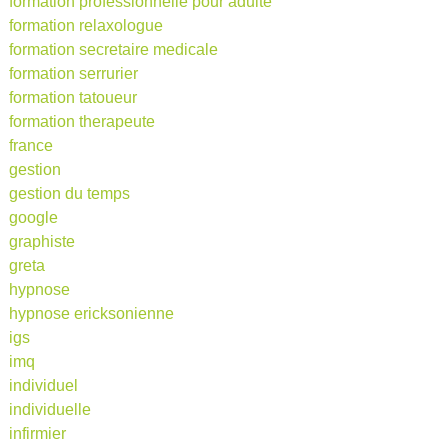
formation professionnelle pour adulte
formation relaxologue
formation secretaire medicale
formation serrurier
formation tatoueur
formation therapeute
france
gestion
gestion du temps
google
graphiste
greta
hypnose
hypnose ericksonienne
igs
imq
individuel
individuelle
infirmier