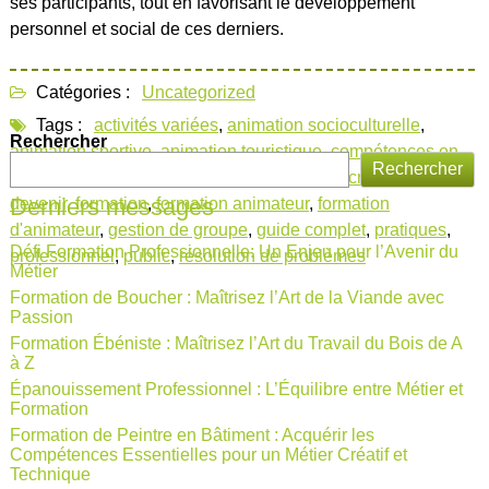
ses participants, tout en favorisant le développement
personnel et social de ces derniers.
Catégories :
Uncategorized
Tags :
activités variées
,
animation socioculturelle
,
Rechercher
animation sportive
,
animation touristique
,
compétences en
Rechercher
communication
,
connaissances théoriques
,
créativité
,
Derniers messages
devenir
,
formation
,
formation animateur
,
formation
d'animateur
,
gestion de groupe
,
guide complet
,
pratiques
,
Défi Formation Professionnelle: Un Enjeu pour l’Avenir du
professionnel
,
public
,
résolution de problèmes
Métier
Formation de Boucher : Maîtrisez l’Art de la Viande avec
Passion
Formation Ébéniste : Maîtrisez l’Art du Travail du Bois de A
à Z
Épanouissement Professionnel : L’Équilibre entre Métier et
Formation
Formation de Peintre en Bâtiment : Acquérir les
Compétences Essentielles pour un Métier Créatif et
Technique