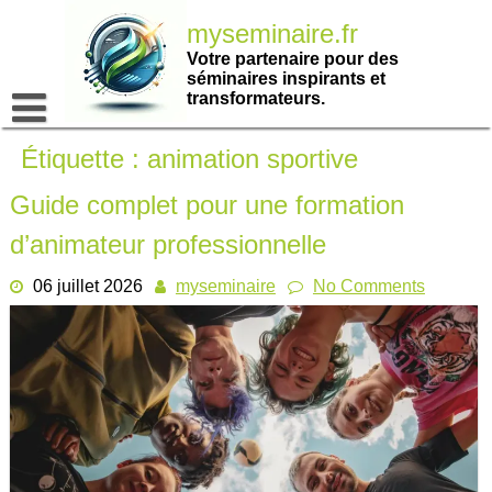
Passer
myseminaire.fr
au
contenu
Votre partenaire pour des
séminaires inspirants et
transformateurs.
Étiquette :
animation sportive
Guide complet pour une formation
d’animateur professionnelle
06 juillet 2026
myseminaire
No Comments